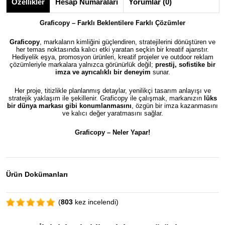
Özellikler
Hesap Numaraları
Yorumlar (0)
Graficopy – Farklı Beklentilere Farklı Çözümler
Graficopy
, markaların kimliğini güçlendiren, stratejilerini dönüştüren ve
her temas noktasında kalıcı etki yaratan seçkin bir kreatif ajanstır.
Hediyelik eşya, promosyon ürünleri, kreatif projeler ve outdoor reklam
çözümleriyle markalara yalnızca görünürlük değil;
prestij, sofistike bir
imza ve ayrıcalıklı bir deneyim
sunar.
Her proje, titizlikle planlanmış detaylar, yenilikçi tasarım anlayışı ve
stratejik yaklaşım ile şekillenir. Graficopy ile çalışmak, markanızın
lüks
bir dünya markası gibi konumlanmasını
, özgün bir imza kazanmasını
ve kalıcı değer yaratmasını sağlar.
Graficopy –
Neler Yapar!
Ürün Dokümanları
(
803
kez incelendi)