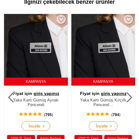
İlginizi çekebilecek benzer ürünler
KAMPANYA
KAMPANYA
Fiyat için
giriş yapınız
Fiyat için
giriş yapınız
Yaka Kartı Gümüş Aynalı
Yaka Kartı Gümüş Kırçıllı
Pencereli
Pencerel...
(
795
)
(
794
)
›
›
İncele
İncele
2500 TL Üzeri
Kargo Bedava
2500 TL Üzeri
Kargo Bedava