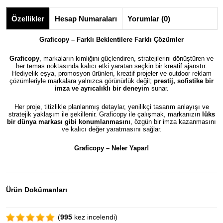
Özellikler
Hesap Numaraları
Yorumlar (0)
Graficopy – Farklı Beklentilere Farklı Çözümler
Graficopy
, markaların kimliğini güçlendiren, stratejilerini dönüştüren ve
her temas noktasında kalıcı etki yaratan seçkin bir kreatif ajanstır.
Hediyelik eşya, promosyon ürünleri, kreatif projeler ve outdoor reklam
çözümleriyle markalara yalnızca görünürlük değil;
prestij, sofistike bir
imza ve ayrıcalıklı bir deneyim
sunar.
Her proje, titizlikle planlanmış detaylar, yenilikçi tasarım anlayışı ve
stratejik yaklaşım ile şekillenir. Graficopy ile çalışmak, markanızın
lüks
bir dünya markası gibi konumlanmasını
, özgün bir imza kazanmasını
ve kalıcı değer yaratmasını sağlar.
Graficopy –
Neler Yapar!
Ürün Dokümanları
(
995
kez incelendi)