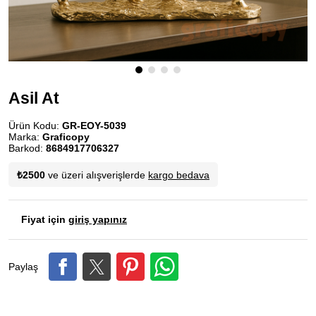
Asil At
Ürün Kodu:
GR-EOY-5039
Marka:
Graficopy
Barkod:
8684917706327
₺2500
ve üzeri alışverişlerde
kargo bedava
Fiyat için
giriş yapınız
Paylaş