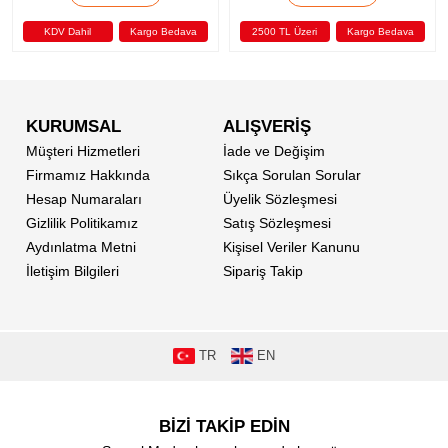
Kargo Bedava
2500 TL Üzeri
Kargo Bedava
2500 TL Üzeri
KURUMSAL
ALIŞVERİŞ
Müşteri Hizmetleri
İade ve Değişim
Firmamız Hakkında
Sıkça Sorulan Sorular
Hesap Numaraları
Üyelik Sözleşmesi
Gizlilik Politikamız
Satış Sözleşmesi
Aydınlatma Metni
Kişisel Veriler Kanunu
İletişim Bilgileri
Sipariş Takip
TR
EN
BİZİ TAKİP EDİN