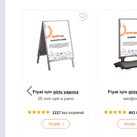
pınız
Fiyat için
giriş yapınız
Fiyat için
g
no
windpro
32 mm dış mek
incelendi
903
kez incelendi
1
›
İncele
İnc