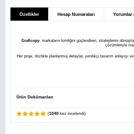
Özellikler
Hesap Numaraları
Yorumlar 
Graficopy
, markaların kimliğini güçlendiren, stratejilerini dönüş
çözümleriyle mar
Her proje, titizlikle planlanmış detaylar, yenilikçi tasarım anlayışı v
Ürün Dokümanları
(
1040
kez incelendi)