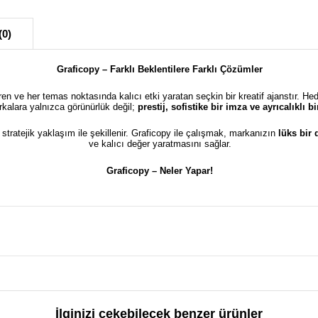
(0)
Graficopy – Farklı Beklentilere Farklı Çözümler
türen ve her temas noktasında kalıcı etki yaratan seçkin bir kreatif ajanstır. He
kalara yalnızca görünürlük değil;
prestij, sofistike bir imza ve ayrıcalıklı 
e stratejik yaklaşım ile şekillenir. Graficopy ile çalışmak, markanızın
lüks bir
ve kalıcı değer yaratmasını sağlar.
Graficopy –
Neler Yapar!
İlginizi çekebilecek benzer ürünler