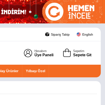
Sipariş Takip
English
Hesabım
Sepetim
Üye Paneli
Sepete Git
lay Ürünler
Yılbaşı Özel