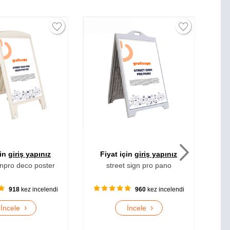
t için
giriş yapınız
Fiyat için
giriş yapınız
eet sign pro pano
windpro slim
960
kez incelendi
899
kez incelendi
›
›
İncele
İncele