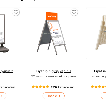
iriş yapınız
Fiyat için
giriş yapınız
Fiya
an eko a pano
street signpro deco poster
str
232
kez incelendi
918
kez incelendi
›
›
ele
İncele