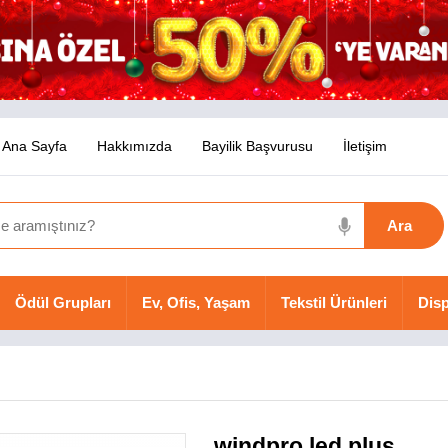
Ana Sayfa
Hakkımızda
Bayilik Başvurusu
İletişim
Ödül Grupları
Ev, Ofis, Yaşam
Tekstil Ürünleri
Disp
windpro led plus