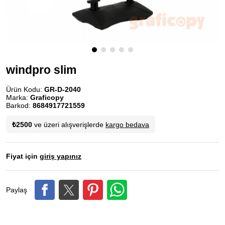
windpro slim
Ürün Kodu:
GR-D-2040
Marka:
Graficopy
Barkod:
8684917721559
₺2500
ve üzeri alışverişlerde
kargo bedava
Fiyat için
giriş yapınız
Paylaş