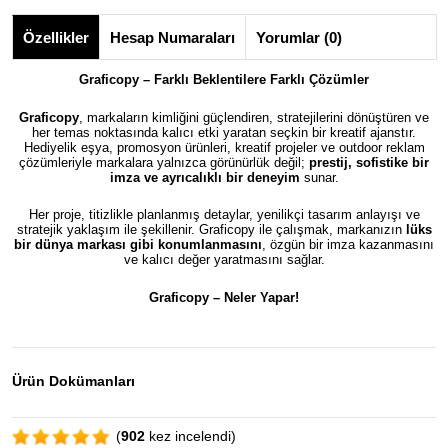
Özellikler
Hesap Numaraları
Yorumlar (0)
Graficopy – Farklı Beklentilere Farklı Çözümler
Graficopy
, markaların kimliğini güçlendiren, stratejilerini dönüştüren ve
her temas noktasında kalıcı etki yaratan seçkin bir kreatif ajanstır.
Hediyelik eşya, promosyon ürünleri, kreatif projeler ve outdoor reklam
çözümleriyle markalara yalnızca görünürlük değil;
prestij, sofistike bir
imza ve ayrıcalıklı bir deneyim
sunar.
Her proje, titizlikle planlanmış detaylar, yenilikçi tasarım anlayışı ve
stratejik yaklaşım ile şekillenir. Graficopy ile çalışmak, markanızın
lüks
bir dünya markası gibi konumlanmasını
, özgün bir imza kazanmasını
ve kalıcı değer yaratmasını sağlar.
Graficopy –
Neler Yapar!
Ürün Dokümanları
(
902
kez incelendi)