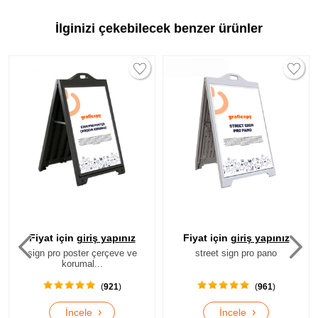
İlginizi çekebilecek benzer ürünler
Fiyat için
giriş yapınız
Fiyat için
giriş yapınız
sign pro poster çerçeve ve
street sign pro pano
korumal...
(
921
)
(
961
)
›
›
İncele
İncele