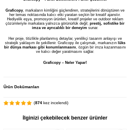
Graficopy
, markaların kimliğini güçlendiren, stratejilerini dönüştüren ve
her temas noktasında kalıcı etki yaratan seçkin bir kreatif ajanstır.
Hediyelik eşya, promosyon ürünleri, kreatif projeler ve outdoor reklam
çözümleriyle markalara yalnızca görünürlük değil;
prestij, sofistike bir
imza ve ayrıcalıklı bir deneyim
sunar.
Her proje, titizlikle planlanmış detaylar, yenilikçi tasarım anlayışı ve
stratejik yaklaşım ile şekillenir. Graficopy ile çalışmak, markanızın
lüks
bir dünya markası gibi konumlanmasını
, özgün bir imza kazanmasını
ve kalıcı değer yaratmasını sağlar.
Graficopy –
Neler Yapar!
Ürün Dokümanları
(
874
kez incelendi)
İlginizi çekebilecek benzer ürünler