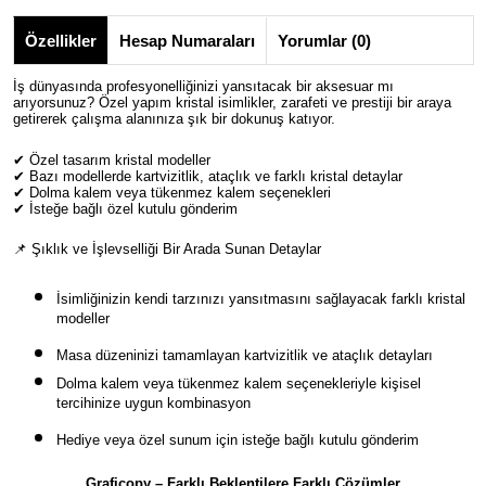
Özellikler
Hesap Numaraları
Yorumlar (0)
İş dünyasında
profesyonelliğinizi yansıtacak
bir aksesuar mı
arıyorsunuz?
Özel yapım kristal isimlikler
, zarafeti ve prestiji bir araya
getirerek çalışma alanınıza şık bir dokunuş katıyor.
✔
Özel tasarım kristal modeller
✔
Bazı modellerde kartvizitlik, ataçlık ve farklı kristal detaylar
✔
Dolma kalem veya tükenmez kalem seçenekleri
✔
İsteğe bağlı özel kutulu gönderim
📌
Şıklık ve İşlevselliği Bir Arada Sunan Detaylar
İsimliğinizin
kendi tarzınızı yansıtmasını
sağlayacak
farklı kristal
modeller
Masa düzeninizi tamamlayan
kartvizitlik ve ataçlık detayları
Dolma kalem veya tükenmez kalem
seçenekleriyle
kişisel
tercihinize uygun kombinasyon
Hediye veya özel sunum için
isteğe bağlı kutulu gönderim
Graficopy – Farklı Beklentilere Farklı Çözümler