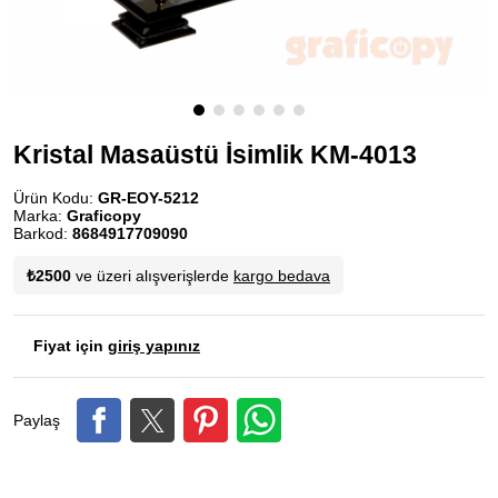
Kristal Masaüstü İsimlik KM-4013
Ürün Kodu:
GR-EOY-5212
Marka:
Graficopy
Barkod:
8684917709090
₺2500
ve üzeri alışverişlerde
kargo bedava
Fiyat için
giriş yapınız
Paylaş