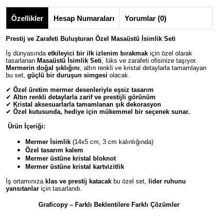
Özellikler
Hesap Numaraları
Yorumlar (0)
Prestij ve Zarafeti Buluşturan Özel Masaüstü İsimlik Seti
İş dünyasında
etkileyici bir ilk izlenim bırakmak
için özel olarak
tasarlanan
Masaüstü İsimlik Seti
, lüks ve zarafeti ofisinize taşıyor.
Mermerin doğal şıklığını
, altın renkli ve kristal detaylarla tamamlayan
bu set,
güçlü bir duruşun simgesi
olacak.
✔
Özel üretim mermer desenleriyle eşsiz tasarım
✔
Altın renkli detaylarla zarif ve prestijli görünüm
✔
Kristal aksesuarlarla tamamlanan şık dekorasyon
✔
Özel kutusunda, hediye için mükemmel bir seçenek sunar.
Ürün İçeriği:
Mermer İsimlik
(14x5 cm, 3 cm kalınlığında)
Özel tasarım kalem
Mermer üstüne kristal bloknot
Mermer üstüne kristal kartvizitlik
İş ortamınıza
klas ve prestij katacak
bu özel set,
lider ruhunu
yansıtanlar
için tasarlandı.
Graficopy – Farklı Beklentilere Farklı Çözümler