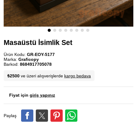
Masaüstü İsimlik Set
Ürün Kodu:
GR-EOY-5177
Marka:
Graficopy
Barkod:
8684917705078
₺2500
ve üzeri alışverişlerde
kargo bedava
Fiyat için
giriş yapınız
Paylaş