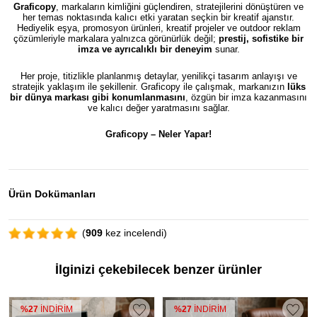
Graficopy
, markaların kimliğini güçlendiren, stratejilerini dönüştüren ve
her temas noktasında kalıcı etki yaratan seçkin bir kreatif ajanstır.
Hediyelik eşya, promosyon ürünleri, kreatif projeler ve outdoor reklam
çözümleriyle markalara yalnızca görünürlük değil;
prestij, sofistike bir
imza ve ayrıcalıklı bir deneyim
sunar.
Her proje, titizlikle planlanmış detaylar, yenilikçi tasarım anlayışı ve
stratejik yaklaşım ile şekillenir. Graficopy ile çalışmak, markanızın
lüks
bir dünya markası gibi konumlanmasını
, özgün bir imza kazanmasını
ve kalıcı değer yaratmasını sağlar.
Graficopy –
Neler Yapar!
Ürün Dokümanları
(
909
kez incelendi)
İlginizi çekebilecek benzer ürünler
%27
İNDİRİM
%27
İNDİRİM