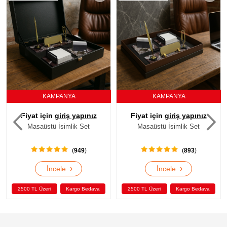
KAMPANYA
KAMPANYA
Fiyat için
giriş yapınız
Fiyat için
giriş yapınız
Masaüstü İsimlik Set
Masaüstü İsimlik Set
(
893
)
(
967
)
›
›
İncele
İncele
2500 TL Üzeri
Kargo Bedava
2500 TL Üzeri
Kargo Bedava