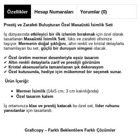
Özellikler
Hesap Numaraları
Yorumlar (0)
Prestij ve Zarafeti Buluşturan Özel Masaüstü İsimlik Seti
İş dünyasında
etkileyici bir ilk izlenim bırakmak
için özel olarak
tasarlanan
Masaüstü İsimlik Seti
, lüks ve zarafeti ofisinize
taşıyor.
Mermerin doğal şıklığını
, altın renkli ve kristal detaylarla
tamamlayan bu set,
güçlü bir duruşun simgesi
olacak.
✔
Özel üretim mermer desenleriyle eşsiz tasarım
✔
Altın renkli detaylarla zarif ve prestijli görünüm
✔
Kristal aksesuarlarla tamamlanan şık dekorasyon
✔
Özel kutusunda, hediye için mükemmel bir seçenek sunar.
Ürün İçeriği:
Mermer İsimlik
(14x5 cm, 3 cm kalınlığında)
Özel tasarım kalem
İş ortamınıza
klas ve prestij katacak
bu özel set,
lider ruhunu
yansıtanlar
için tasarlandı.
Graficopy – Farklı Beklentilere Farklı Çözümler