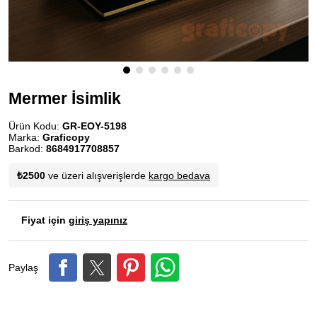
Mermer İsimlik
Ürün Kodu:
GR-EOY-5198
Marka:
Graficopy
Barkod:
8684917708857
₺2500
ve üzeri alışverişlerde
kargo bedava
Fiyat için
giriş yapınız
Paylaş