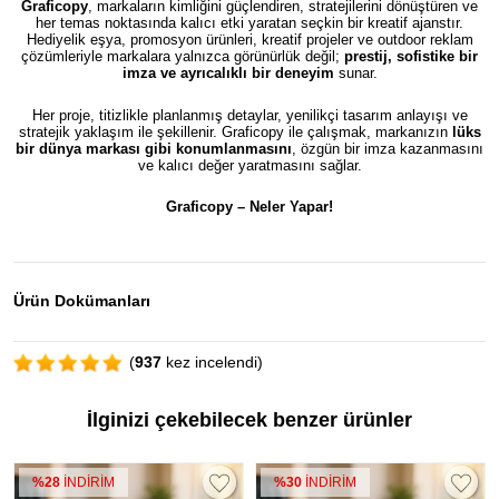
Graficopy
, markaların kimliğini güçlendiren, stratejilerini dönüştüren ve
her temas noktasında kalıcı etki yaratan seçkin bir kreatif ajanstır.
Hediyelik eşya, promosyon ürünleri, kreatif projeler ve outdoor reklam
çözümleriyle markalara yalnızca görünürlük değil;
prestij, sofistike bir
imza ve ayrıcalıklı bir deneyim
sunar.
Her proje, titizlikle planlanmış detaylar, yenilikçi tasarım anlayışı ve
stratejik yaklaşım ile şekillenir. Graficopy ile çalışmak, markanızın
lüks
bir dünya markası gibi konumlanmasını
, özgün bir imza kazanmasını
ve kalıcı değer yaratmasını sağlar.
Graficopy –
Neler Yapar!
Ürün Dokümanları
(
937
kez incelendi)
İlginizi çekebilecek benzer ürünler
%30
İNDİRİM
%30
İNDİRİM