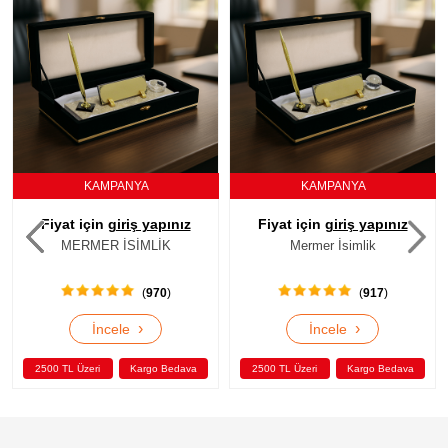
KAMPANYA
KAMPANYA
Fiyat için
giriş yapınız
Fiyat için
giriş yapınız
Mermer İsimlik
Mermer İsimlik
(
917
)
(
890
)
›
›
İncele
İncele
2500 TL Üzeri
Kargo Bedava
2500 TL Üzeri
Kargo Bedava