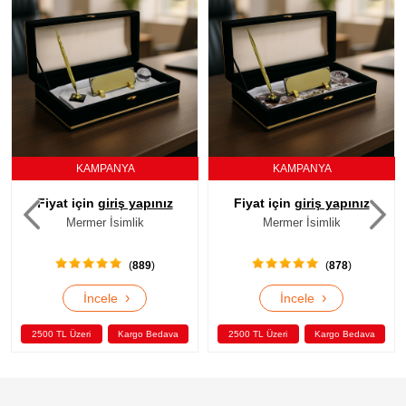
KAMPANYA
KAMPANYA
Fiyat için
giriş yapınız
Fiyat için
giriş yapınız
Mermer İsimlik
Mermer İsimlik
(
878
)
(
936
)
›
›
İncele
İncele
2500 TL Üzeri
Kargo Bedava
2500 TL Üzeri
Kargo Bedava