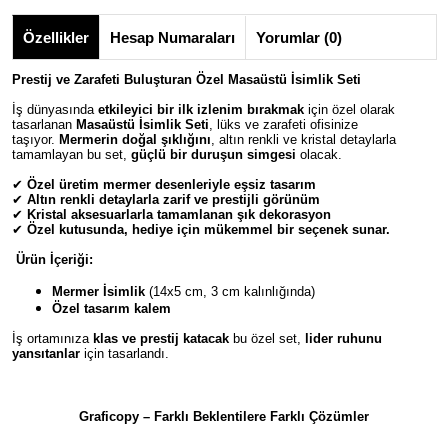
Özellikler
Hesap Numaraları
Yorumlar (0)
Prestij ve Zarafeti Buluşturan Özel Masaüstü İsimlik Seti
İş dünyasında
etkileyici bir ilk izlenim bırakmak
için özel olarak
tasarlanan
Masaüstü İsimlik Seti
, lüks ve zarafeti ofisinize
taşıyor.
Mermerin doğal şıklığını
, altın renkli ve kristal detaylarla
tamamlayan bu set,
güçlü bir duruşun simgesi
olacak.
✔
Özel üretim mermer desenleriyle eşsiz tasarım
✔
Altın renkli detaylarla zarif ve prestijli görünüm
✔
Kristal aksesuarlarla tamamlanan şık dekorasyon
✔
Özel kutusunda, hediye için mükemmel bir seçenek sunar.
Ürün İçeriği:
Mermer İsimlik
(14x5 cm, 3 cm kalınlığında)
Özel tasarım kalem
İş ortamınıza
klas ve prestij katacak
bu özel set,
lider ruhunu
yansıtanlar
için tasarlandı.
Graficopy – Farklı Beklentilere Farklı Çözümler