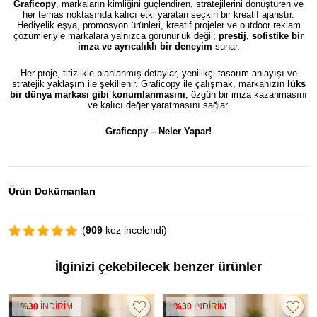
Graficopy
, markaların kimliğini güçlendiren, stratejilerini dönüştüren ve
her temas noktasında kalıcı etki yaratan seçkin bir kreatif ajanstır.
Hediyelik eşya, promosyon ürünleri, kreatif projeler ve outdoor reklam
çözümleriyle markalara yalnızca görünürlük değil;
prestij, sofistike bir
imza ve ayrıcalıklı bir deneyim
sunar.
Her proje, titizlikle planlanmış detaylar, yenilikçi tasarım anlayışı ve
stratejik yaklaşım ile şekillenir. Graficopy ile çalışmak, markanızın
lüks
bir dünya markası gibi konumlanmasını
, özgün bir imza kazanmasını
ve kalıcı değer yaratmasını sağlar.
Graficopy –
Neler Yapar!
Ürün Dokümanları
(
909
kez incelendi)
İlginizi çekebilecek benzer ürünler
%30
İNDİRİM
%30
İNDİRİM