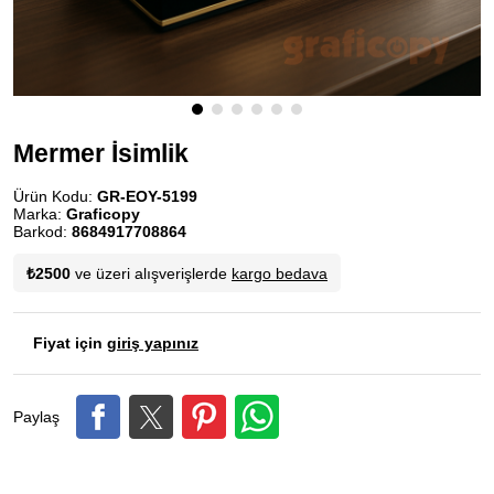
Mermer İsimlik
Ürün Kodu:
GR-EOY-5199
Marka:
Graficopy
Barkod:
8684917708864
₺2500
ve üzeri alışverişlerde
kargo bedava
Fiyat için
giriş yapınız
Paylaş