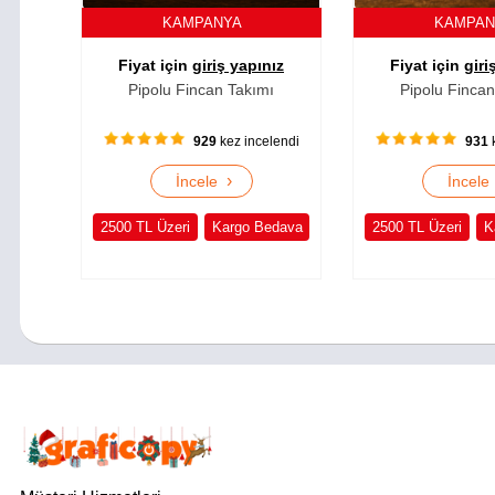
KAMPANYA
KAMPA
Fiyat için
giriş yapınız
Fiyat için
giri
Pipolu Fincan Takımı
Pipolu Fincan
929
kez incelendi
931
k
›
İncele
İncel
2500 TL Üzeri
Kargo Bedava
2500 TL Üzeri
K