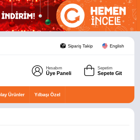
Sipariş Takip
English
Hesabım
Sepetim
Üye Paneli
Sepete Git
lay Ürünler
Yılbaşı Özel