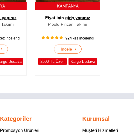
NYA
KAMPANYA
ş yapınız
Fiyat için
giriş yapınız
 Takımı
Pipolu Fincan Takımı
ez incelendi
924
kez incelendi
›
›
e
İncele
argo Bedava
2500 TL Üzeri
Kargo Bedava
Kategoriler
Kurumsal
Promosyon Ürünleri
Müşteri Hizmetleri