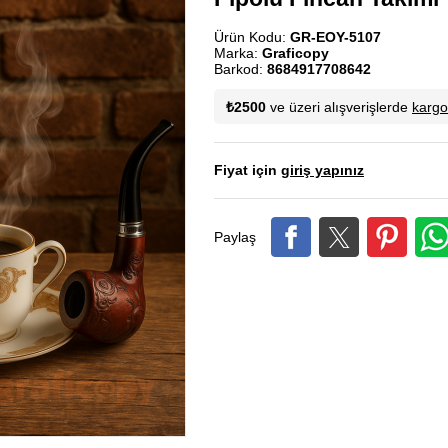
Ürün Kodu:
GR-EOY-5107
Marka:
Graficopy
Barkod:
8684917708642
₺2500
ve üzeri alışverişlerde
karg
Fiyat için
giriş yapınız
Paylaş