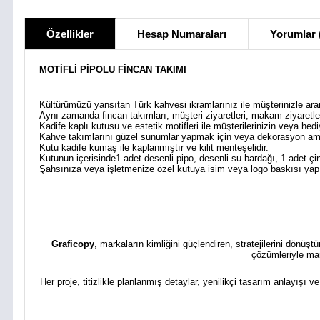
Özellikler
Hesap Numaraları
Yorumlar 
MOTİFLİ PİPOLU FİNCAN TAKIMI
Kültürümüzü yansıtan Türk kahvesi ikramlarınız ile müşterinizle aranı
Aynı zamanda fincan takımları, müşteri ziyaretleri, makam ziyaretleri
Kadife kaplı kutusu ve estetik motifleri ile müşterilerinizin veya hediy
Kahve takımlarını güzel sunumlar yapmak için veya dekorasyon amaçlı
Kutu kadife kumaş ile kaplanmıştır ve kilit menteşelidir.
Kutunun içerisinde1 adet desenli pipo, desenli su bardağı, 1 adet çin
Şahsınıza veya işletmenize özel kutuya isim veya logo baskısı yapıl
Graficopy
, markaların kimliğini güçlendiren, stratejilerini dönüş
çözümleriyle mar
Her proje, titizlikle planlanmış detaylar, yenilikçi tasarım anlayışı v