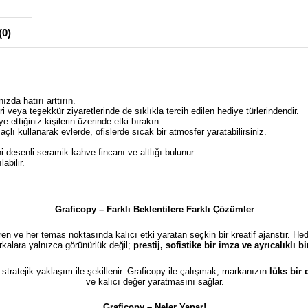
(0)
zda hatırı arttırın.
 veya teşekkür ziyaretlerinde de sıklıkla tercih edilen hediye türlerindendir.
e ettiğiniz kişilerin üzerinde etki bırakın.
 kullanarak evlerde, ofislerde sıcak bir atmosfer yaratabilirsiniz.
i desenli seramik kahve fincanı ve altlığı bulunur.
abilir.
Graficopy – Farklı Beklentilere Farklı Çözümler
türen ve her temas noktasında kalıcı etki yaratan seçkin bir kreatif ajanstır. He
kalara yalnızca görünürlük değil;
prestij, sofistike bir imza ve ayrıcalıklı 
e stratejik yaklaşım ile şekillenir. Graficopy ile çalışmak, markanızın
lüks bir
ve kalıcı değer yaratmasını sağlar.
Graficopy –
Neler Yapar!