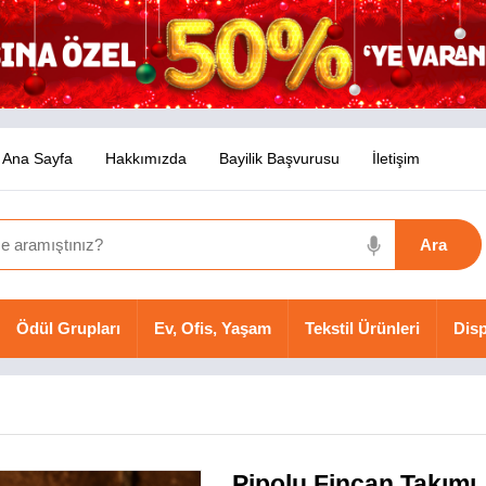
Ana Sayfa
Hakkımızda
Bayilik Başvurusu
İletişim
Ödül Grupları
Ev, Ofis, Yaşam
Tekstil Ürünleri
Disp
Pipolu Fincan Takımı