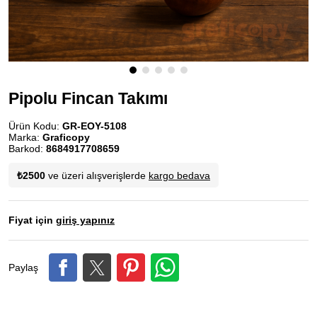
Pipolu Fincan Takımı
Ürün Kodu:
GR-EOY-5108
Marka:
Graficopy
Barkod:
8684917708659
₺2500
ve üzeri alışverişlerde
kargo bedava
Fiyat için
giriş yapınız
Paylaş