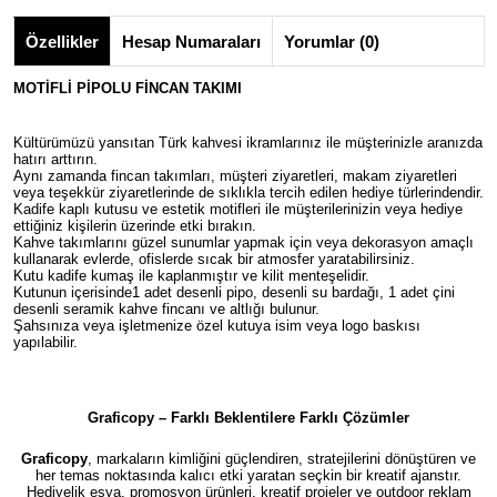
Özellikler
Hesap Numaraları
Yorumlar (0)
MOTİFLİ PİPOLU FİNCAN TAKIMI
Kültürümüzü yansıtan Türk kahvesi ikramlarınız ile müşterinizle aranızda
hatırı arttırın.
Aynı zamanda fincan takımları, müşteri ziyaretleri, makam ziyaretleri
veya teşekkür ziyaretlerinde de sıklıkla tercih edilen hediye türlerindendir.
Kadife kaplı kutusu ve estetik motifleri ile müşterilerinizin veya hediye
ettiğiniz kişilerin üzerinde etki bırakın.
Kahve takımlarını güzel sunumlar yapmak için veya dekorasyon amaçlı
kullanarak evlerde, ofislerde sıcak bir atmosfer yaratabilirsiniz.
Kutu kadife kumaş ile kaplanmıştır ve kilit menteşelidir.
Kutunun içerisinde1 adet desenli pipo, desenli su bardağı, 1 adet çini
desenli seramik kahve fincanı ve altlığı bulunur.
Şahsınıza veya işletmenize özel kutuya isim veya logo baskısı
yapılabilir.
Graficopy – Farklı Beklentilere Farklı Çözümler
Graficopy
, markaların kimliğini güçlendiren, stratejilerini dönüştüren ve
her temas noktasında kalıcı etki yaratan seçkin bir kreatif ajanstır.
Hediyelik eşya, promosyon ürünleri, kreatif projeler ve outdoor reklam