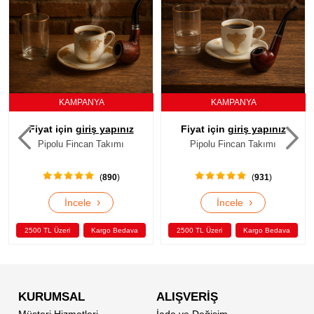
KAMPANYA
KAMPANYA
Fiyat için
giriş yapınız
Fiyat için
giriş yapınız
Pipolu Fincan Takımı
Pipolu Fincan Takımı
(
931
)
(
933
)
›
›
İncele
İncele
2500 TL Üzeri
Kargo Bedava
2500 TL Üzeri
Kargo Bedava
KURUMSAL
ALIŞVERİŞ