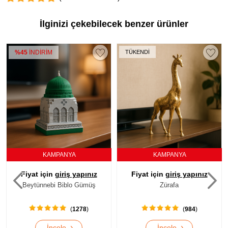
İlginizi çekebilecek benzer ürünler
TÜKENDİ
%36
İNDİRİM
KAMPANYA
KAMPANYA
Fiyat için
giriş yapınız
Fiyat için
giriş yapınız
Zürafa
Kızılderili Bilge
(
984
)
(
1000
)
›
›
İncele
İncele