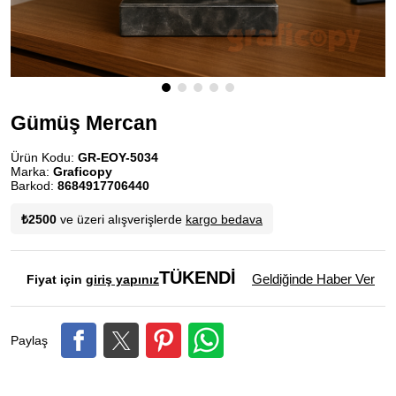
Gümüş Mercan
Ürün Kodu:
GR-EOY-5034
Marka:
Graficopy
Barkod:
8684917706440
₺2500
ve üzeri alışverişlerde
kargo bedava
TÜKENDİ
Geldiğinde Haber Ver
Fiyat için
giriş yapınız
Paylaş