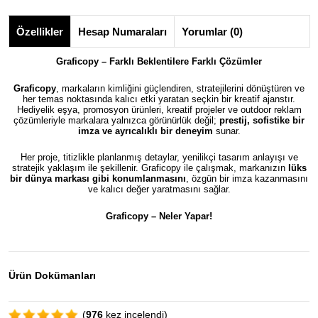
Özellikler
Hesap Numaraları
Yorumlar (0)
Graficopy – Farklı Beklentilere Farklı Çözümler
Graficopy
, markaların kimliğini güçlendiren, stratejilerini dönüştüren ve
her temas noktasında kalıcı etki yaratan seçkin bir kreatif ajanstır.
Hediyelik eşya, promosyon ürünleri, kreatif projeler ve outdoor reklam
çözümleriyle markalara yalnızca görünürlük değil;
prestij, sofistike bir
imza ve ayrıcalıklı bir deneyim
sunar.
Her proje, titizlikle planlanmış detaylar, yenilikçi tasarım anlayışı ve
stratejik yaklaşım ile şekillenir. Graficopy ile çalışmak, markanızın
lüks
bir dünya markası gibi konumlanmasını
, özgün bir imza kazanmasını
ve kalıcı değer yaratmasını sağlar.
Graficopy –
Neler Yapar!
Ürün Dokümanları
(
976
kez incelendi)