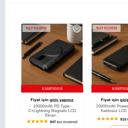
%17
İNDİRİM
%17
İNDİRİM
KAMPANYA
KAMPA
Fiyat için
giriş yapınız
Fiyat için
giri
10000mAh PD Type-
10000mAh Power
C+Lightning Magsafe LCD
Kablosuz LCD E
Ekran...
910
k
947
kez incelendi