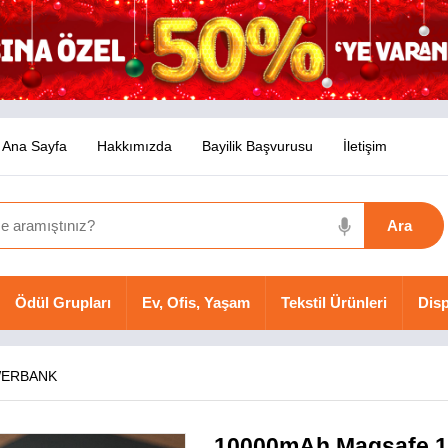
Ana Sayfa
Hakkımızda
Bayilik Başvurusu
İletişim
Ödül Grupları
Ev, Ofis, Yaşam
Tekstil Ürünleri
Disp
ERBANK
10000mAh Magsafe 