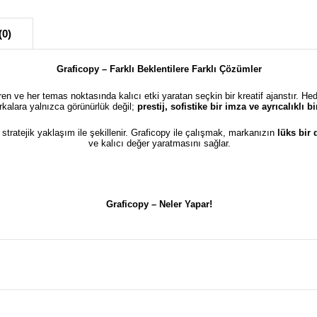
(0)
Graficopy – Farklı Beklentilere Farklı Çözümler
türen ve her temas noktasında kalıcı etki yaratan seçkin bir kreatif ajanstır. He
kalara yalnızca görünürlük değil;
prestij, sofistike bir imza ve ayrıcalıklı 
e stratejik yaklaşım ile şekillenir. Graficopy ile çalışmak, markanızın
lüks bir
ve kalıcı değer yaratmasını sağlar.
Graficopy –
Neler Yapar!