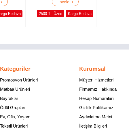
›
›
e
İncele
argo Bedava
2500 TL Üzeri
Kargo Bedava
Kategoriler
Kurumsal
Promosyon Ürünleri
Müşteri Hizmetleri
Matbaa Ürünleri
Firmamız Hakkında
Bayraklar
Hesap Numaraları
Ödül Grupları
Gizlilik Politikamız
Ev, Ofis, Yaşam
Aydınlatma Metni
Tekstil Ürünleri
İletişim Bilgileri