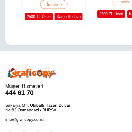
İncel
›
İncele
2500 TL Üzeri
K
2500 TL Üzeri
Kargo Bedava
Müşteri Hizmetleri
444 61 70
Sakarya Mh. Ulubatlı Hasan Bulvarı
No:82 Osmangazi / BURSA
info@graficopy.com.tr