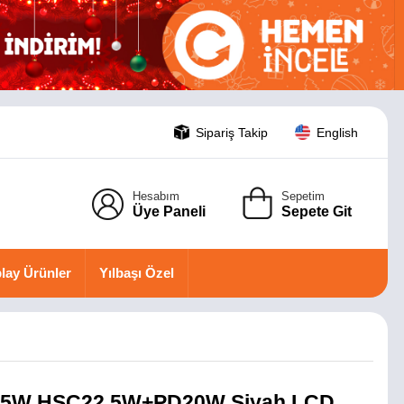
Sipariş Takip
English
Hesabım
Sepetim
Üye Paneli
Sepete Git
lay Ürünler
Yılbaşı Özel
15W HSC22.5W+PD20W Siyah LCD