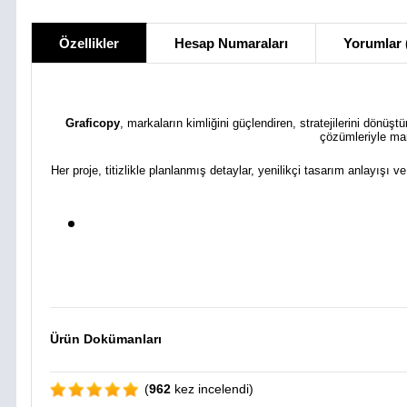
Özellikler
Hesap Numaraları
Yorumlar 
Graficopy
, markaların kimliğini güçlendiren, stratejilerini dönüş
çözümleriyle mar
Her proje, titizlikle planlanmış detaylar, yenilikçi tasarım anlayışı v
Ürün Dokümanları
(
962
kez incelendi)