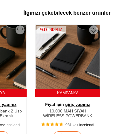
İlginizi çekebilecek benzer ürünler
%17
İNDİRİM
NYA
KAMPANYA
ş yapınız
Fiyat için
giriş yapınız
bank 2 Usb
10.000 MAH SİYAH
kranlı...
WİRELESS POWERBANK
ez incelendi
931
kez incelendi