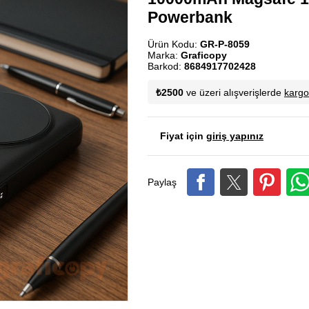
Powerbank
Ürün Kodu:
GR-P-8059
Marka:
Graficopy
Barkod:
8684917702428
₺2500
ve üzeri alışverişlerde
karg
Fiyat için
giriş yapınız
Paylaş