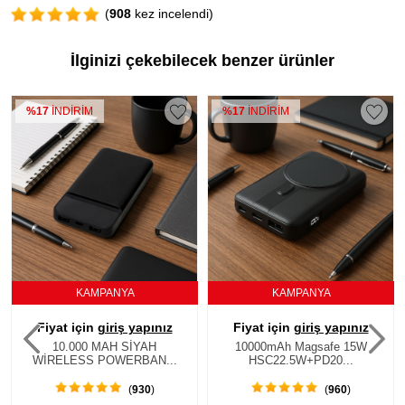
(
908
kez incelendi)
İlginizi çekebilecek benzer ürünler
M
%17
İNDİRİM
%17
İNDİRİM
PANYA
KAMPANYA
KAMP
giriş yapınız
Fiyat için
giriş yapınız
Fiyat için
gi
 MAH SİYAH
10000mAh Magsafe 15W
10000mAh 
POWERBAN...
HSC22.5W+PD20...
C+Lightning
(
930
)
(
960
)