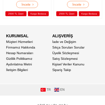
›
›
cele
İncele
İnce
Kargo Bedava
2500 TL Üzeri
Kargo Bedava
2500 TL Üzeri
KURUMSAL
ALIŞVERİŞ
Müşteri Hizmetleri
İade ve Değişim
Firmamız Hakkında
Sıkça Sorulan Sorular
Hesap Numaraları
Üyelik Sözleşmesi
Gizlilik Politikamız
Satış Sözleşmesi
Aydınlatma Metni
Kişisel Veriler Kanunu
İletişim Bilgileri
Sipariş Takip
TR
EN