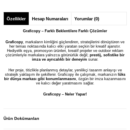
Özellikler
Hesap Numaraları
Yorumlar (0)
Graficopy – Farklı Beklentilere Farklı Çözümler
Graficopy
, markaların kimliğini güçlendiren, stratejilerini dönüştüren ve
her temas noktasında kalıcı etki yaratan seçkin bir kreatif ajanstır.
Hediyelik eşya, promosyon ürünleri, kreatif projeler ve outdoor reklam
çözümleriyle markalara yalnızca görünürlük değil;
prestij, sofistike bir
imza ve ayrıcalıklı bir deneyim
sunar.
Her proje, titizlikle planlanmış detaylar, yenilikçi tasarım anlayışı ve
stratejik yaklaşım ile şekillenir. Graficopy ile çalışmak, markanızın
lüks
bir dünya markası gibi konumlanmasını
, özgün bir imza kazanmasını
ve kalıcı değer yaratmasını sağlar.
Graficopy –
Neler Yapar!
Ürün Dokümanları