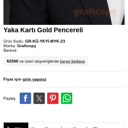
Yaka Kartı Gold Pencereli
Ürün Kodu:
GR-KÜ-YKYİ-MYK-23
Marka:
Graficopy
Barkod:
₺2500
ve üzeri alışverişlerde
kargo bedava
Fiyat için
giriş yapınız
Paylaş