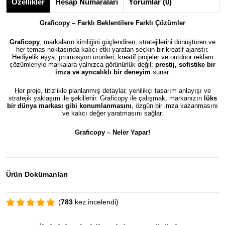
Özellikler
Hesap Numaraları
Yorumlar (0)
Graficopy – Farklı Beklentilere Farklı Çözümler
Graficopy
, markaların kimliğini güçlendiren, stratejilerini dönüştüren ve
her temas noktasında kalıcı etki yaratan seçkin bir kreatif ajanstır.
Hediyelik eşya, promosyon ürünleri, kreatif projeler ve outdoor reklam
çözümleriyle markalara yalnızca görünürlük değil;
prestij, sofistike bir
imza ve ayrıcalıklı bir deneyim
sunar.
Her proje, titizlikle planlanmış detaylar, yenilikçi tasarım anlayışı ve
stratejik yaklaşım ile şekillenir. Graficopy ile çalışmak, markanızın
lüks
bir dünya markası gibi konumlanmasını
, özgün bir imza kazanmasını
ve kalıcı değer yaratmasını sağlar.
Graficopy –
Neler Yapar!
Ürün Dokümanları
(
783
kez incelendi)