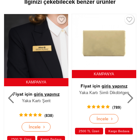
İlginizi çekebilecek benzer ürünler
KAMPANYA
ANYA
KAMPAN
Fiyat için
giriş yapınız
Yaka Kartı Simli Dikdörtgen
riş yapınız
Fiyat için
giri
ı Şerit
Yaka Kartı Açık Go
(
789
)
(
838
)
›
İncele
›
le
İncele
2500 TL Üzeri
Kargo Bedava
Kargo Bedava
2500 TL Üzeri
K