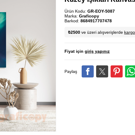
Ürün Kodu:
GR-EOY-5087
Marka:
Graficopy
Barkod:
8684917707478
₺2500
ve üzeri alışverişlerde
karg
Fiyat için
giriş yapınız
Paylaş