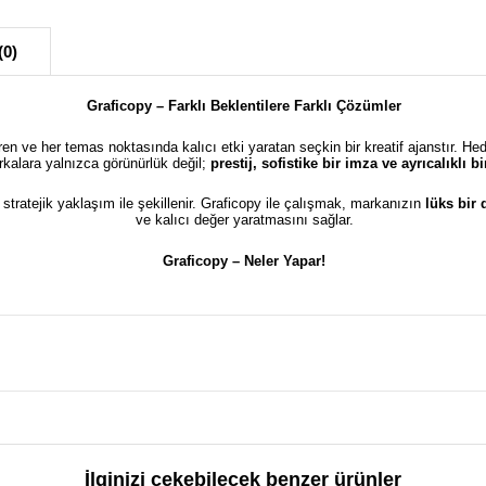
(0)
Graficopy – Farklı Beklentilere Farklı Çözümler
türen ve her temas noktasında kalıcı etki yaratan seçkin bir kreatif ajanstır. He
kalara yalnızca görünürlük değil;
prestij, sofistike bir imza ve ayrıcalıklı 
e stratejik yaklaşım ile şekillenir. Graficopy ile çalışmak, markanızın
lüks bir
ve kalıcı değer yaratmasını sağlar.
Graficopy –
Neler Yapar!
İlginizi çekebilecek benzer ürünler