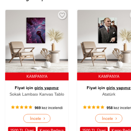
NYA
KAMPANYA
K
ş yapınız
Fiyat için
giriş yapınız
Fiyat i
anvas Tablo
Atatürk
Tilki
ez incelendi
958
kez incelendi
›
›
e
İncele
argo Bedava
2500 TL Üzeri
Kargo Bedava
2500 TL Üz