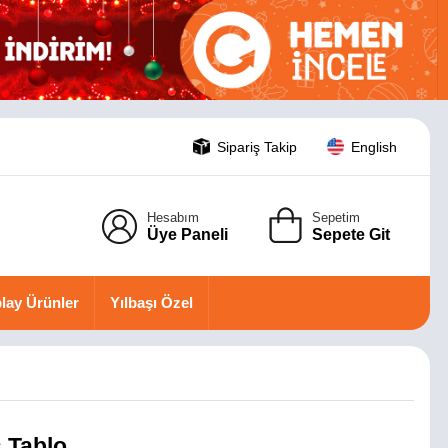
Sipariş Takip
English
Hesabım
Sepetim
Üye Paneli
Sepete Git
lay Ürünler
Yılbaşı Özel
s Tablo