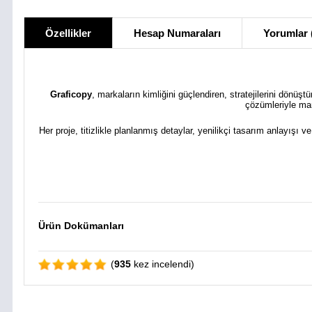
Özellikler
Hesap Numaraları
Yorumlar 
Graficopy
, markaların kimliğini güçlendiren, stratejilerini dönüş
çözümleriyle mar
Her proje, titizlikle planlanmış detaylar, yenilikçi tasarım anlayışı v
Ürün Dokümanları
(
935
kez incelendi)