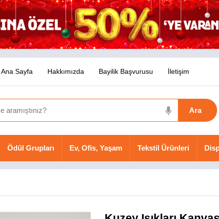
Ana Sayfa
Hakkımızda
Bayilik Başvurusu
İletişim
Ödül Grupları
Ev, Ofis, Yaşam
Tekstil Ürünleri
Disp
Kuzey Işıkları Kanva