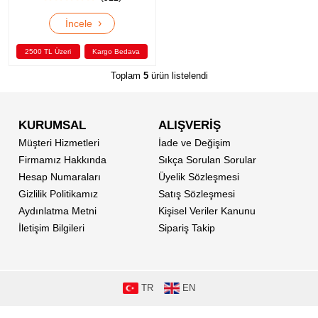
›
İncele
2500 TL Üzeri
Kargo Bedava
Toplam
5
ürün listelendi
KURUMSAL
ALIŞVERİŞ
Müşteri Hizmetleri
İade ve Değişim
Firmamız Hakkında
Sıkça Sorulan Sorular
Hesap Numaraları
Üyelik Sözleşmesi
Gizlilik Politikamız
Satış Sözleşmesi
Aydınlatma Metni
Kişisel Veriler Kanunu
İletişim Bilgileri
Sipariş Takip
TR
EN