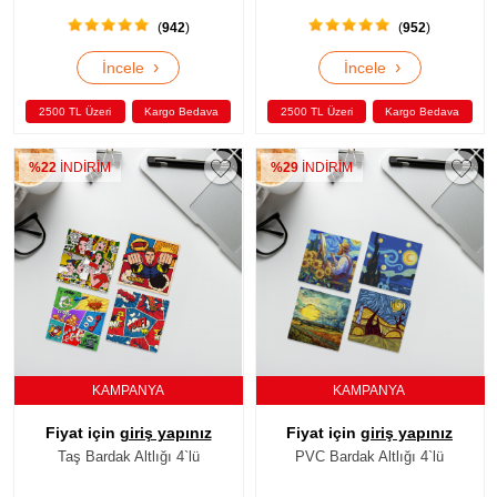
(
942
)
(
952
)
›
›
İncele
İncele
2500 TL Üzeri
Kargo Bedava
2500 TL Üzeri
Kargo Bedava
%22
İNDİRİM
%29
İNDİRİM
KAMPANYA
KAMPANYA
Fiyat için
giriş yapınız
Fiyat için
giriş yapınız
Taş Bardak Altlığı 4`lü
PVC Bardak Altlığı 4`lü