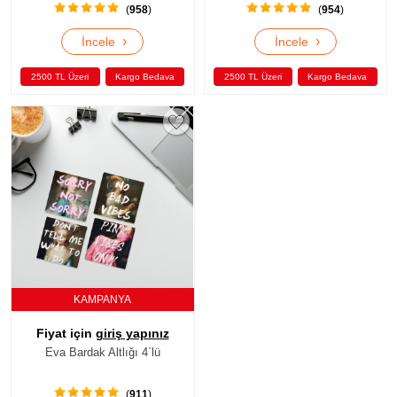
(
958
)
(
954
)
›
›
İncele
İncele
2500 TL Üzeri
Kargo Bedava
2500 TL Üzeri
Kargo Bedava
KAMPANYA
Fiyat için
giriş yapınız
Eva Bardak Altlığı 4`lü
(
911
)