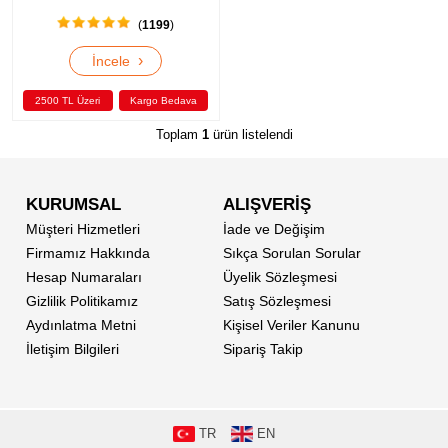
(
1199
)
›
İncele
2500 TL Üzeri
Kargo Bedava
Toplam
1
ürün listelendi
KURUMSAL
ALIŞVERİŞ
Müşteri Hizmetleri
İade ve Değişim
Firmamız Hakkında
Sıkça Sorulan Sorular
Hesap Numaraları
Üyelik Sözleşmesi
Gizlilik Politikamız
Satış Sözleşmesi
Aydınlatma Metni
Kişisel Veriler Kanunu
İletişim Bilgileri
Sipariş Takip
TR
EN