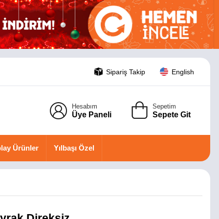
Sipariş Takip
English
Hesabım
Sepetim
Üye Paneli
Sepete Git
lay Ürünler
Yılbaşı Özel
yrak Direksiz