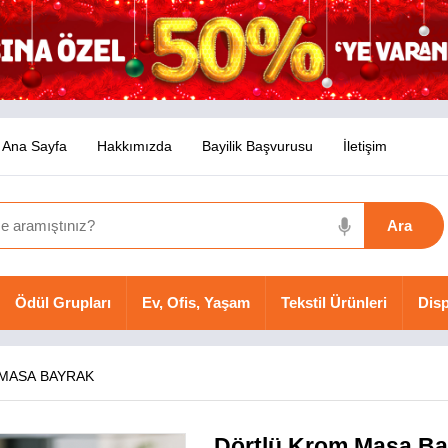
Ana Sayfa
Hakkımızda
Bayilik Başvurusu
İletişim
Ödül Grupları
Ev, Ofis, Yaşam
Tekstil Ürünleri
Disp
MASA BAYRAK
Dörtlü Krom Masa Ba