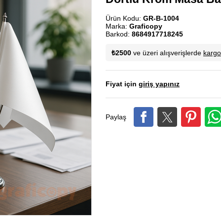
Ürün Kodu:
GR-B-1004
Marka:
Graficopy
Barkod:
8684917718245
₺2500
ve üzeri alışverişlerde
karg
Fiyat için
giriş yapınız
Paylaş