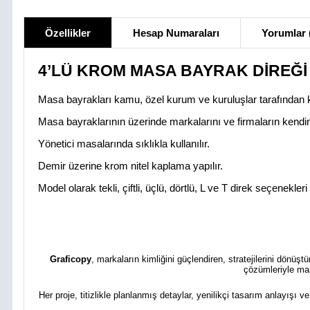
Özellikler
Hesap Numaraları
Yorumlar 
4’LÜ KROM MASA BAYRAK DİREĞİ
Masa bayrakları kamu, özel kurum ve kuruluşlar tarafından ku
Masa bayraklarının üzerinde markalarını ve firmaların kendi
Yönetici masalarında sıklıkla kullanılır.
Demir üzerine krom nitel kaplama yapılır.
Model olarak tekli, çiftli, üçlü, dörtlü, L ve T direk seçenekleri
Graficopy
, markaların kimliğini güçlendiren, stratejilerini dönüş
çözümleriyle mar
Her proje, titizlikle planlanmış detaylar, yenilikçi tasarım anlayışı v