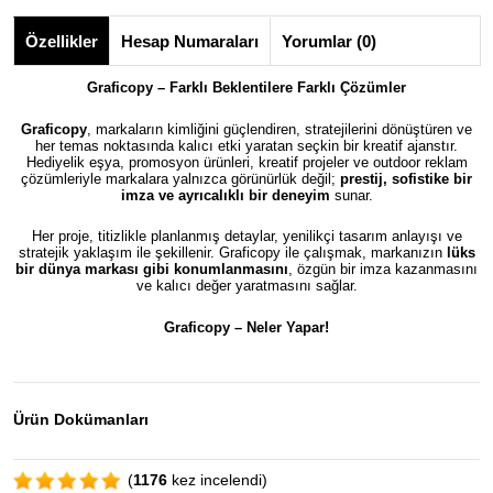
Özellikler
Hesap Numaraları
Yorumlar (0)
Graficopy – Farklı Beklentilere Farklı Çözümler
Graficopy
, markaların kimliğini güçlendiren, stratejilerini dönüştüren ve
her temas noktasında kalıcı etki yaratan seçkin bir kreatif ajanstır.
Hediyelik eşya, promosyon ürünleri, kreatif projeler ve outdoor reklam
çözümleriyle markalara yalnızca görünürlük değil;
prestij, sofistike bir
imza ve ayrıcalıklı bir deneyim
sunar.
Her proje, titizlikle planlanmış detaylar, yenilikçi tasarım anlayışı ve
stratejik yaklaşım ile şekillenir. Graficopy ile çalışmak, markanızın
lüks
bir dünya markası gibi konumlanmasını
, özgün bir imza kazanmasını
ve kalıcı değer yaratmasını sağlar.
Graficopy –
Neler Yapar!
Ürün Dokümanları
(
1176
kez incelendi)