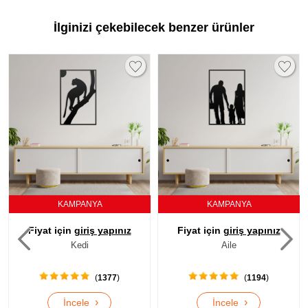
İlginizi çekebilecek benzer ürünler
KAMPANYA
KAMPANYA
Fiyat için
giriş yapınız
Fiyat için
giriş yapınız
Kedi
Aile
(
1377
)
(
1194
)
›
›
İncele
İncele