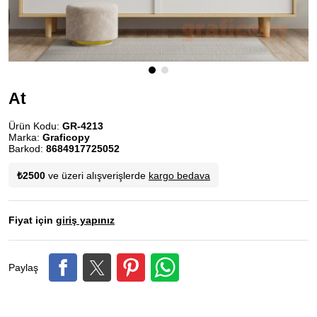
At
Ürün Kodu:
GR-4213
Marka:
Graficopy
Barkod:
8684917725052
₺2500
ve üzeri alışverişlerde
kargo bedava
Fiyat için
giriş yapınız
Paylaş