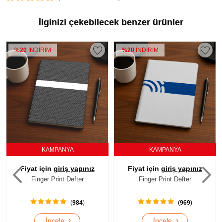
İlginizi çekebilecek benzer ürünler
%20
İNDİRİM
%20
İNDİRİM
KAMPANYA
KAMPANYA
Fiyat için
giriş yapınız
Fiyat için
giriş yapınız
Finger Print Defter
Finger Print Defter
(
984
)
(
969
)
›
›
İncele
İncele