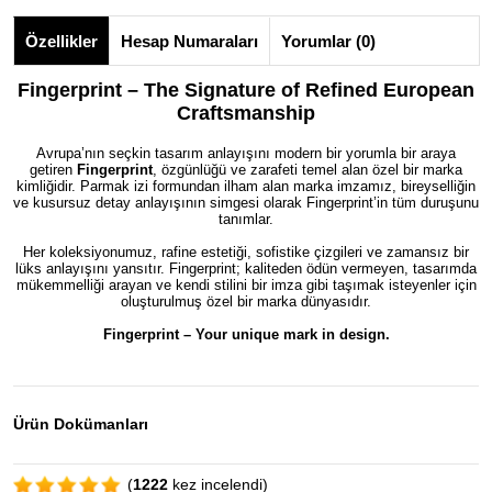
Özellikler
Hesap Numaraları
Yorumlar (0)
Fingerprint – The Signature of Refined European
Craftsmanship
Avrupa’nın seçkin tasarım anlayışını modern bir yorumla bir araya
getiren
Fingerprint
, özgünlüğü ve zarafeti temel alan özel bir marka
kimliğidir. Parmak izi formundan ilham alan marka imzamız, bireyselliğin
ve kusursuz detay anlayışının simgesi olarak Fingerprint’in tüm duruşunu
tanımlar.
Her koleksiyonumuz, rafine estetiği, sofistike çizgileri ve zamansız bir
lüks anlayışını yansıtır. Fingerprint; kaliteden ödün vermeyen, tasarımda
mükemmelliği arayan ve kendi stilini bir imza gibi taşımak isteyenler için
oluşturulmuş özel bir marka dünyasıdır.
Fingerprint – Your unique mark in design.
Ürün Dokümanları
(
1222
kez incelendi)