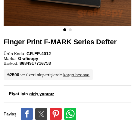
Finger Print F-MARK Series Defter
Ürün Kodu:
GR-FP-4012
Marka:
Graficopy
Barkod:
8684917716753
₺2500
ve üzeri alışverişlerde
kargo bedava
Fiyat için
giriş yapınız
Paylaş