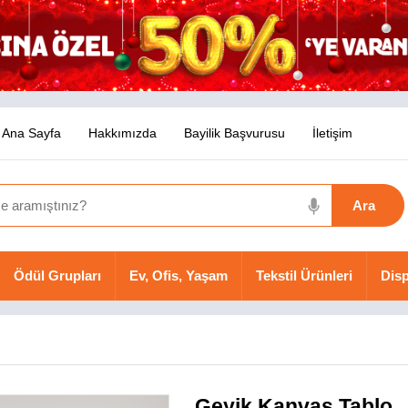
Ana Sayfa
Hakkımızda
Bayilik Başvurusu
İletişim
Ödül Grupları
Ev, Ofis, Yaşam
Tekstil Ürünleri
Disp
Geyik Kanvas Tablo