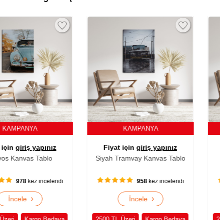
NYA
KAMPANYA
K
ş yapınız
Fiyat için
giriş yapınız
Fiyat i
s Tablo
Siyah Tramvay Kanvas Tablo
Kurbağ
ez incelendi
958
kez incelendi
›
›
e
İncele
argo Bedava
2500 TL Üzeri
Kargo Bedava
2500 TL Üz