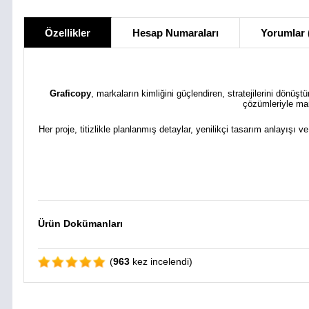
Özellikler
Hesap Numaraları
Yorumlar 
Graficopy
, markaların kimliğini güçlendiren, stratejilerini dönüş
çözümleriyle mar
Her proje, titizlikle planlanmış detaylar, yenilikçi tasarım anlayışı v
Ürün Dokümanları
(
963
kez incelendi)