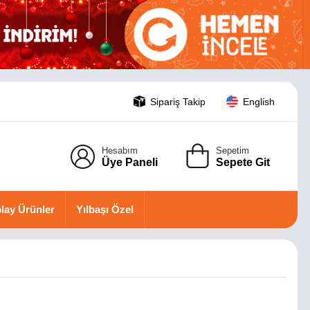
Sipariş Takip
English
Hesabım
Sepetim
Üye Paneli
Sepete Git
lay Ürünler
Yılbaşı Özel