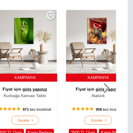
AMPANYA
KAMPANYA
çin
giriş yapınız
Fiyat için
giriş yapınız
F
a Kanvas Tablo
Atatürk
971
kez incelendi
956
kez incelendi
›
›
İncele
İncele
eri
Kargo Bedava
2500 TL Üzeri
Kargo Bedava
250