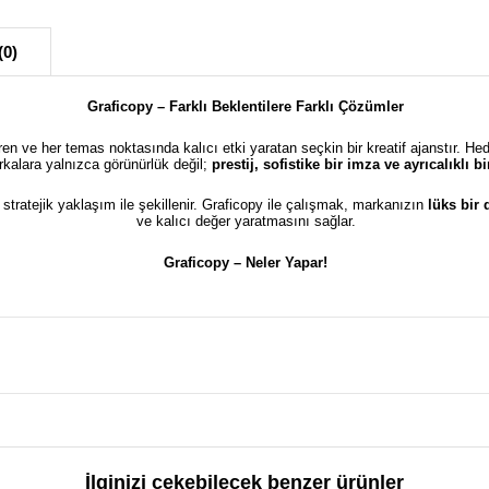
(0)
Graficopy – Farklı Beklentilere Farklı Çözümler
türen ve her temas noktasında kalıcı etki yaratan seçkin bir kreatif ajanstır. He
kalara yalnızca görünürlük değil;
prestij, sofistike bir imza ve ayrıcalıklı 
e stratejik yaklaşım ile şekillenir. Graficopy ile çalışmak, markanızın
lüks bir
ve kalıcı değer yaratmasını sağlar.
Graficopy –
Neler Yapar!
İlginizi çekebilecek benzer ürünler