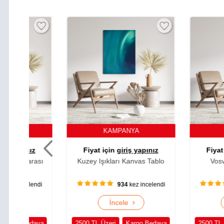
KAMPANYA
KAMPA
ız
Fiyat için
giriş yapınız
Fiyat için
giri
rası
Kuzey Işıkları Kanvas Tablo
Vosvos Kanva
lendi
934
kez incelendi
978
k
›
İncele
İncel
edava
2500 TL Üzeri
Kargo Bedava
2500 TL Üzeri
K