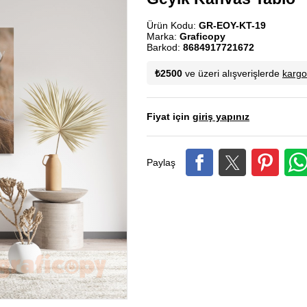
Ürün Kodu:
GR-EOY-KT-19
Marka:
Graficopy
Barkod:
8684917721672
₺2500
ve üzeri alışverişlerde
karg
Fiyat için
giriş yapınız
Paylaş