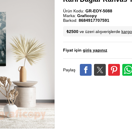
Ürün Kodu:
GR-EOY-5088
Marka:
Graficopy
Barkod:
8684917707591
₺2500
ve üzeri alışverişlerde
karg
Fiyat için
giriş yapınız
Paylaş