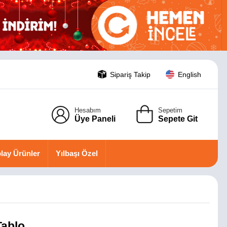
Sipariş Takip
English
Hesabım
Sepetim
Üye Paneli
Sepete Git
lay Ürünler
Yılbaşı Özel
Tablo