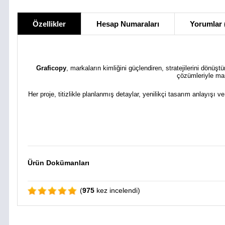
Özellikler
Hesap Numaraları
Yorumlar 
Graficopy
, markaların kimliğini güçlendiren, stratejilerini dönüş
çözümleriyle mar
Her proje, titizlikle planlanmış detaylar, yenilikçi tasarım anlayışı v
Ürün Dokümanları
(
975
kez incelendi)