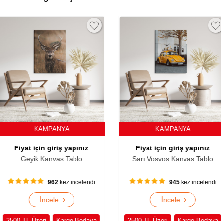
NYA
KAMPANYA
K
ş yapınız
Fiyat için
giriş yapınız
Fiyat i
s Tablo
Sarı Vosvos Kanvas Tablo
Kurbağ
ez incelendi
945
kez incelendi
›
›
e
İncele
argo Bedava
2500 TL Üzeri
Kargo Bedava
2500 TL Üz