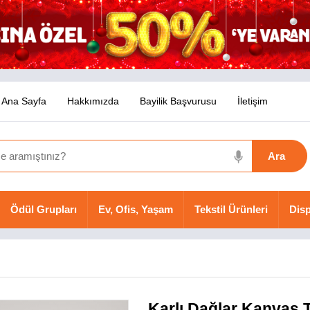
Ana Sayfa
Hakkımızda
Bayilik Başvurusu
İletişim
Ödül Grupları
Ev, Ofis, Yaşam
Tekstil Ürünleri
Disp
Karlı Dağlar Kanvas 