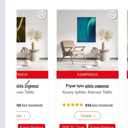
KAMPANYA
KAMPA
ız
Fiyat için
giriş yapınız
Fiyat için
giri
Kuzey Işıkları Kanvas Tablo
Geyik Kanva
lendi
934
kez incelendi
962
k
›
İncele
İncel
edava
2500 TL Üzeri
Kargo Bedava
2500 TL Üzeri
K