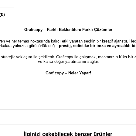
(0)
Graficopy – Farklı Beklentilere Farklı Çözümler
türen ve her temas noktasında kalıcı etki yaratan seçkin bir kreatif ajanstır. He
kalara yalnızca görünürlük değil;
prestij, sofistike bir imza ve ayrıcalıklı 
e stratejik yaklaşım ile şekillenir. Graficopy ile çalışmak, markanızın
lüks bir
ve kalıcı değer yaratmasını sağlar.
Graficopy –
Neler Yapar!
İlginizi çekebilecek benzer ürünler