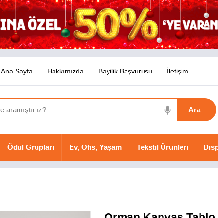
Ana Sayfa
Hakkımızda
Bayilik Başvurusu
İletişim
Ödül Grupları
Ev, Ofis, Yaşam
Tekstil Ürünleri
Disp
Orman Kanvas Tablo