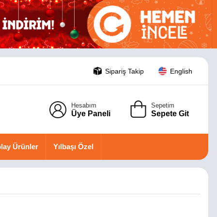
Sipariş Takip
English
Hesabım
Sepetim
Üye Paneli
Sepete Git
lay Ürünler
Yılbaşı Özel