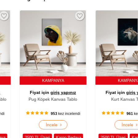
NYA
KAMPANYA
K
ş yapınız
Fiyat için
giriş yapınız
Fiyat i
vas Tablo
Kurt Kanvas Tablo
Cami 
ez incelendi
961
kez incelendi
›
›
e
İncele
argo Bedava
2500 TL Üzeri
Kargo Bedava
2500 TL Üz