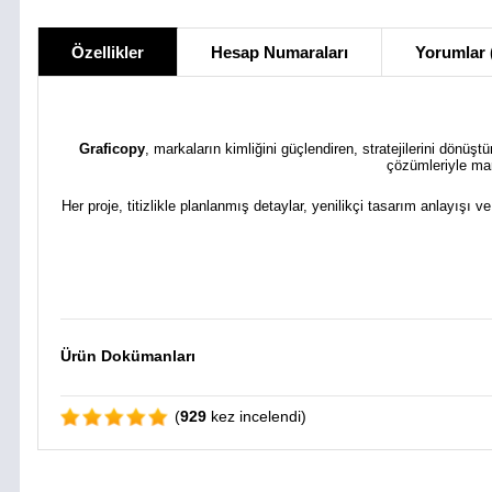
Özellikler
Hesap Numaraları
Yorumlar 
Graficopy
, markaların kimliğini güçlendiren, stratejilerini dönüş
çözümleriyle mar
Her proje, titizlikle planlanmış detaylar, yenilikçi tasarım anlayışı v
Ürün Dokümanları
(
929
kez incelendi)