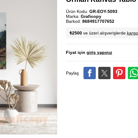
Ürün Kodu:
GR-EOY-5093
Marka:
Graficopy
Barkod:
8684917707652
₺2500
ve üzeri alışverişlerde
karg
Fiyat için
giriş yapınız
Paylaş