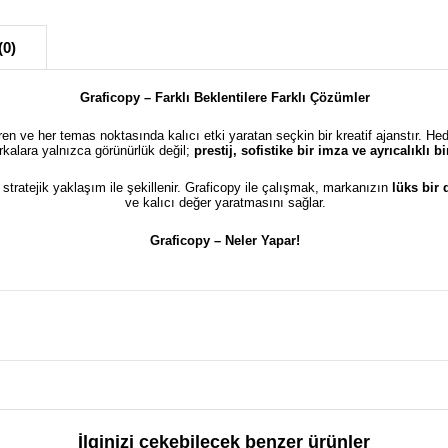
(0)
Graficopy – Farklı Beklentilere Farklı Çözümler
türen ve her temas noktasında kalıcı etki yaratan seçkin bir kreatif ajanstır. He
kalara yalnızca görünürlük değil;
prestij, sofistike bir imza ve ayrıcalıklı 
e stratejik yaklaşım ile şekillenir. Graficopy ile çalışmak, markanızın
lüks bir
ve kalıcı değer yaratmasını sağlar.
Graficopy –
Neler Yapar!
İlginizi çekebilecek benzer ürünler