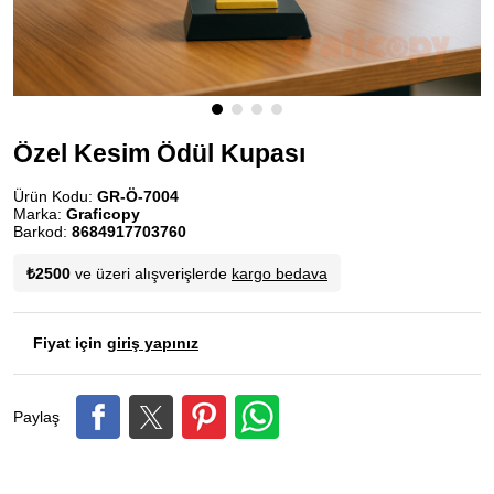
Özel Kesim Ödül Kupası
Ürün Kodu:
GR-Ö-7004
Marka:
Graficopy
Barkod:
8684917703760
₺2500
ve üzeri alışverişlerde
kargo bedava
Fiyat için
giriş yapınız
Paylaş