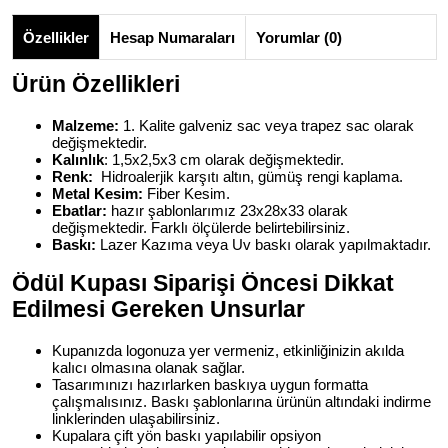
Özellikler
Hesap Numaraları
Yorumlar (0)
Ürün Özellikleri
Malzeme:
1. Kalite galveniz sac veya trapez sac olarak
değişmektedir.
Kalınlık
: 1,5x2,5x3 cm olarak değişmektedir.
Renk:
Hidroalerjik karşıtı altın, gümüş rengi kaplama.
Metal Kesim:
Fiber Kesim.
Ebatlar:
hazır şablonlarımız 23x28x33 olarak
değişmektedir. Farklı ölçülerde belirtebilirsiniz.
Baskı:
Lazer Kazıma veya Uv baskı olarak yapılmaktadır.
Ödül Kupası
Siparişi Öncesi Dikkat
Edilmesi Gereken Unsurlar
Kupanızda logonuza yer vermeniz, etkinliğinizin akılda
kalıcı olmasına olanak sağlar.
Tasarımınızı hazırlarken baskıya uygun formatta
çalışmalısınız. Baskı şablonlarına ürünün altındaki indirme
linklerinden ulaşabilirsiniz.
Kupalara çift yön baskı yapılabilir opsiyon