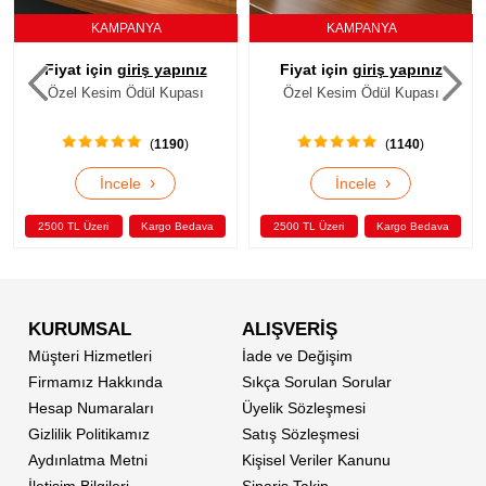
KAMPANYA
KAMPANYA
Fiyat için
giriş yapınız
Fiyat için
giriş yapınız
Özel Kesim Ödül Kupası
Özel Kesim Ödül Kupası
(
1190
)
(
1140
)
›
›
İncele
İncele
2500 TL Üzeri
Kargo Bedava
2500 TL Üzeri
Kargo Bedava
KURUMSAL
ALIŞVERİŞ
Müşteri Hizmetleri
İade ve Değişim
Firmamız Hakkında
Sıkça Sorulan Sorular
Hesap Numaraları
Üyelik Sözleşmesi
Gizlilik Politikamız
Satış Sözleşmesi
Aydınlatma Metni
Kişisel Veriler Kanunu