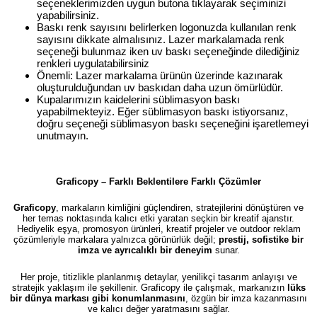
seçeneklerimizden uygun butona tıklayarak seçiminizi
yapabilirsiniz.
Baskı renk sayısını belirlerken logonuzda kullanılan renk
sayısını dikkate almalısınız. Lazer markalamada renk
seçeneği bulunmaz iken uv baskı seçeneğinde dilediğiniz
renkleri uygulatabilirsiniz
Önemli: Lazer markalama ürünün üzerinde kazınarak
oluşturulduğundan uv baskıdan daha uzun ömürlüdür.
Kupalarımızın kaidelerini süblimasyon baskı
yapabilmekteyiz. Eğer süblimasyon baskı istiyorsanız,
doğru seçeneği süblimasyon baskı seçeneğini işaretlemeyi
unutmayın.
Graficopy – Farklı Beklentilere Farklı Çözümler
Graficopy
, markaların kimliğini güçlendiren, stratejilerini dönüştüren ve
her temas noktasında kalıcı etki yaratan seçkin bir kreatif ajanstır.
Hediyelik eşya, promosyon ürünleri, kreatif projeler ve outdoor reklam
çözümleriyle markalara yalnızca görünürlük değil;
prestij, sofistike bir
imza ve ayrıcalıklı bir deneyim
sunar.
Her proje, titizlikle planlanmış detaylar, yenilikçi tasarım anlayışı ve
stratejik yaklaşım ile şekillenir. Graficopy ile çalışmak, markanızın
lüks
bir dünya markası gibi konumlanmasını
, özgün bir imza kazanmasını
ve kalıcı değer yaratmasını sağlar.