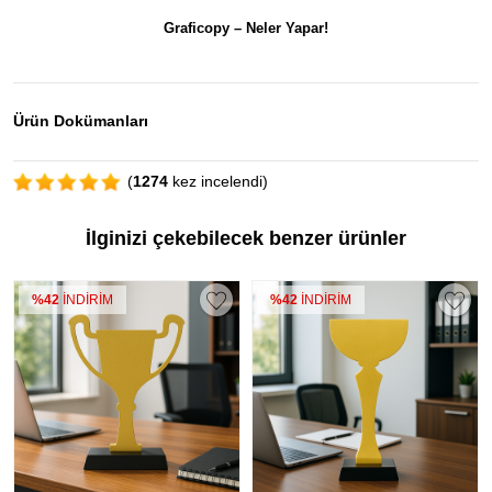
Graficopy –
Neler Yapar!
Ürün Dokümanları
(
1274
kez incelendi)
İlginizi çekebilecek benzer ürünler
%42
İNDİRİM
%42
İNDİRİM