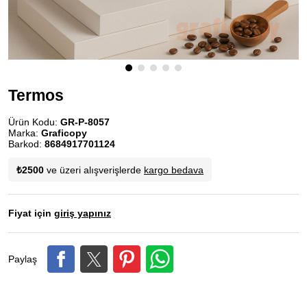
Termos
Ürün Kodu:
GR-P-8057
Marka:
Graficopy
Barkod:
8684917701124
₺2500
ve üzeri alışverişlerde
kargo bedava
Fiyat için
giriş yapınız
Paylaş