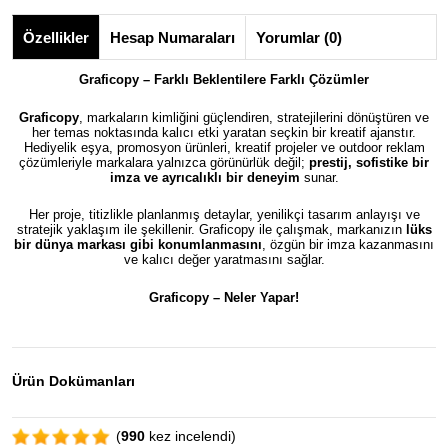
Özellikler
Hesap Numaraları
Yorumlar (0)
Graficopy – Farklı Beklentilere Farklı Çözümler
Graficopy
, markaların kimliğini güçlendiren, stratejilerini dönüştüren ve
her temas noktasında kalıcı etki yaratan seçkin bir kreatif ajanstır.
Hediyelik eşya, promosyon ürünleri, kreatif projeler ve outdoor reklam
çözümleriyle markalara yalnızca görünürlük değil;
prestij, sofistike bir
imza ve ayrıcalıklı bir deneyim
sunar.
Her proje, titizlikle planlanmış detaylar, yenilikçi tasarım anlayışı ve
stratejik yaklaşım ile şekillenir. Graficopy ile çalışmak, markanızın
lüks
bir dünya markası gibi konumlanmasını
, özgün bir imza kazanmasını
ve kalıcı değer yaratmasını sağlar.
Graficopy –
Neler Yapar!
Ürün Dokümanları
(
990
kez incelendi)