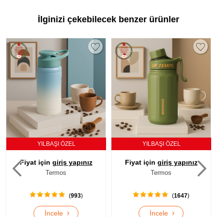
İlginizi çekebilecek benzer ürünler
YILBAŞI ÖZEL
YILBAŞI ÖZEL
Fiyat için
giriş yapınız
Fiyat için
giriş yapınız
Termos
Termos
(
993
)
(
1647
)
›
›
İncele
İncele