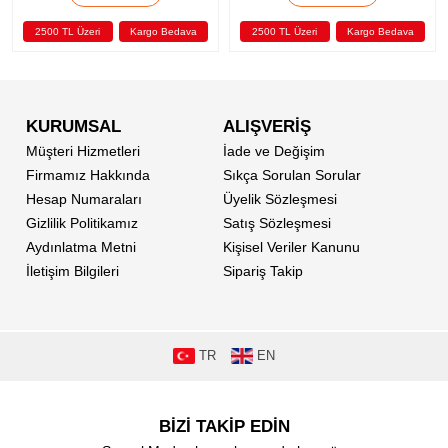
2500 TL Üzeri
Kargo Bedava
2500 TL Üzeri
Kargo Bedava
KURUMSAL
ALIŞVERİŞ
Müşteri Hizmetleri
İade ve Değişim
Firmamız Hakkında
Sıkça Sorulan Sorular
Hesap Numaraları
Üyelik Sözleşmesi
Gizlilik Politikamız
Satış Sözleşmesi
Aydınlatma Metni
Kişisel Veriler Kanunu
İletişim Bilgileri
Sipariş Takip
TR
EN
BİZİ TAKİP EDİN