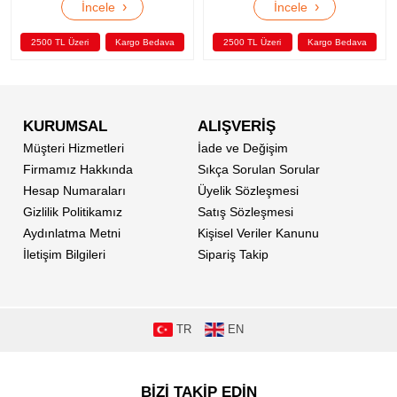
›
›
İncele
İncele
2500 TL Üzeri
Kargo Bedava
2500 TL Üzeri
Kargo Bedava
KURUMSAL
ALIŞVERİŞ
Müşteri Hizmetleri
İade ve Değişim
Firmamız Hakkında
Sıkça Sorulan Sorular
Hesap Numaraları
Üyelik Sözleşmesi
Gizlilik Politikamız
Satış Sözleşmesi
Aydınlatma Metni
Kişisel Veriler Kanunu
İletişim Bilgileri
Sipariş Takip
TR
EN
BİZİ TAKİP EDİN