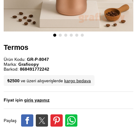
Termos
Ürün Kodu:
GR-P-8047
Marka:
Graficopy
Barkod:
868491772242
₺2500
ve üzeri alışverişlerde
kargo bedava
Fiyat için
giriş yapınız
Paylaş