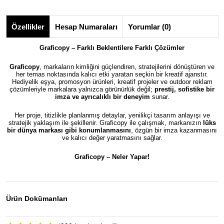
Özellikler
Hesap Numaraları
Yorumlar (0)
Graficopy – Farklı Beklentilere Farklı Çözümler
Graficopy
, markaların kimliğini güçlendiren, stratejilerini dönüştüren ve
her temas noktasında kalıcı etki yaratan seçkin bir kreatif ajanstır.
Hediyelik eşya, promosyon ürünleri, kreatif projeler ve outdoor reklam
çözümleriyle markalara yalnızca görünürlük değil;
prestij, sofistike bir
imza ve ayrıcalıklı bir deneyim
sunar.
Her proje, titizlikle planlanmış detaylar, yenilikçi tasarım anlayışı ve
stratejik yaklaşım ile şekillenir. Graficopy ile çalışmak, markanızın
lüks
bir dünya markası gibi konumlanmasını
, özgün bir imza kazanmasını
ve kalıcı değer yaratmasını sağlar.
Graficopy –
Neler Yapar!
Ürün Dokümanları