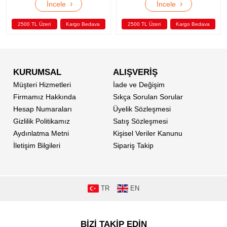
›
›
İncele
İncele
2500 TL Üzeri
Kargo Bedava
2500 TL Üzeri
Kargo Bedava
KURUMSAL
ALIŞVERİŞ
Müşteri Hizmetleri
İade ve Değişim
Firmamız Hakkında
Sıkça Sorulan Sorular
Hesap Numaraları
Üyelik Sözleşmesi
Gizlilik Politikamız
Satış Sözleşmesi
Aydınlatma Metni
Kişisel Veriler Kanunu
İletişim Bilgileri
Sipariş Takip
TR
EN
BİZİ TAKİP EDİN