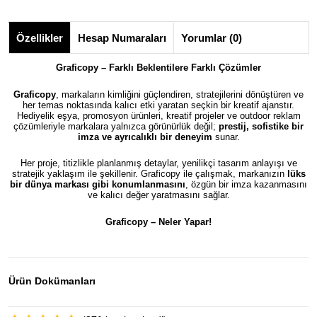
Özellikler
Hesap Numaraları
Yorumlar (0)
Graficopy – Farklı Beklentilere Farklı Çözümler
Graficopy
, markaların kimliğini güçlendiren, stratejilerini dönüştüren ve
her temas noktasında kalıcı etki yaratan seçkin bir kreatif ajanstır.
Hediyelik eşya, promosyon ürünleri, kreatif projeler ve outdoor reklam
çözümleriyle markalara yalnızca görünürlük değil;
prestij, sofistike bir
imza ve ayrıcalıklı bir deneyim
sunar.
Her proje, titizlikle planlanmış detaylar, yenilikçi tasarım anlayışı ve
stratejik yaklaşım ile şekillenir. Graficopy ile çalışmak, markanızın
lüks
bir dünya markası gibi konumlanmasını
, özgün bir imza kazanmasını
ve kalıcı değer yaratmasını sağlar.
Graficopy –
Neler Yapar!
Ürün Dokümanları