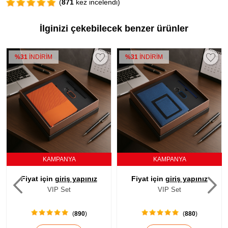
(
871
kez incelendi)
İlginizi çekebilecek benzer ürünler
%31
İNDİRİM
%31
İNDİRİM
KAMPANYA
KAMPANYA
Fiyat için
giriş yapınız
Fiyat için
giriş yapınız
VIP Set
VIP Set
(
890
)
(
880
)