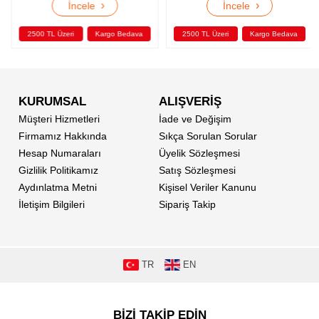
›
›
İncele
İncele
2500 TL Üzeri
Kargo Bedava
2500 TL Üzeri
Kargo Bedava
KURUMSAL
ALIŞVERİŞ
Müşteri Hizmetleri
İade ve Değişim
Firmamız Hakkında
Sıkça Sorulan Sorular
Hesap Numaraları
Üyelik Sözleşmesi
Gizlilik Politikamız
Satış Sözleşmesi
Aydınlatma Metni
Kişisel Veriler Kanunu
İletişim Bilgileri
Sipariş Takip
TR
EN
BİZİ TAKİP EDİN