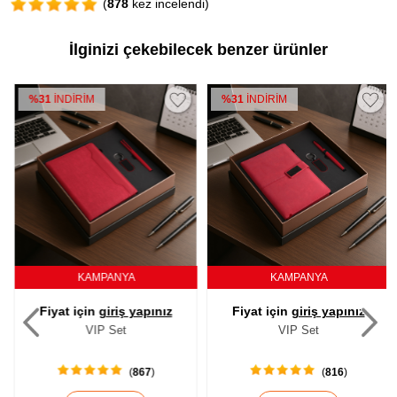
(
878
kez incelendi)
İlginizi çekebilecek benzer ürünler
%31
İNDİRİM
%31
İNDİRİM
KAMPANYA
KAMPANYA
Fiyat için
giriş yapınız
Fiyat için
giriş yapınız
VIP Set
VIP Set
(
867
)
(
816
)