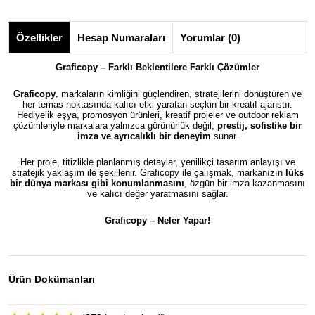
Özellikler
Hesap Numaraları
Yorumlar (0)
Graficopy – Farklı Beklentilere Farklı Çözümler
Graficopy
, markaların kimliğini güçlendiren, stratejilerini dönüştüren ve
her temas noktasında kalıcı etki yaratan seçkin bir kreatif ajanstır.
Hediyelik eşya, promosyon ürünleri, kreatif projeler ve outdoor reklam
çözümleriyle markalara yalnızca görünürlük değil;
prestij, sofistike bir
imza ve ayrıcalıklı bir deneyim
sunar.
Her proje, titizlikle planlanmış detaylar, yenilikçi tasarım anlayışı ve
stratejik yaklaşım ile şekillenir. Graficopy ile çalışmak, markanızın
lüks
bir dünya markası gibi konumlanmasını
, özgün bir imza kazanmasını
ve kalıcı değer yaratmasını sağlar.
Graficopy –
Neler Yapar!
Ürün Dokümanları