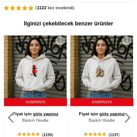
(
1122
kez incelendi)
İlginizi çekebilecek benzer ürünler
KAMPANYA
KAMPANYA
Fiyat için
giriş yapınız
Fiyat için
giriş yapınız
Baskılı Hoodie
Baskılı Hoodie
(
1155
)
(
1137
)