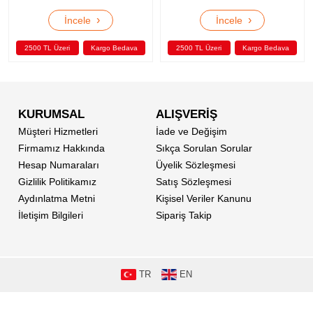
›
›
İncele
İncele
2500 TL Üzeri
Kargo Bedava
2500 TL Üzeri
Kargo Bedava
KURUMSAL
ALIŞVERİŞ
Müşteri Hizmetleri
İade ve Değişim
Firmamız Hakkında
Sıkça Sorulan Sorular
Hesap Numaraları
Üyelik Sözleşmesi
Gizlilik Politikamız
Satış Sözleşmesi
Aydınlatma Metni
Kişisel Veriler Kanunu
İletişim Bilgileri
Sipariş Takip
TR
EN