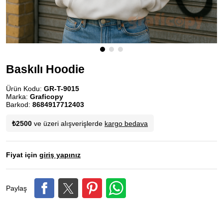
Baskılı Hoodie
Ürün Kodu:
GR-T-9015
Marka:
Graficopy
Barkod:
8684917712403
₺2500
ve üzeri alışverişlerde
kargo bedava
Fiyat için
giriş yapınız
Paylaş