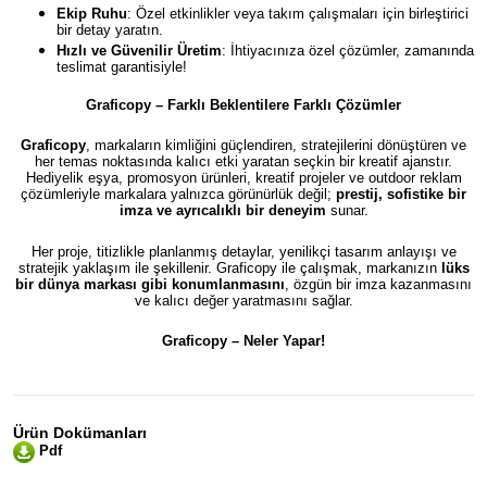
Ekip Ruhu
: Özel etkinlikler veya takım çalışmaları için birleştirici
bir detay yaratın.
Hızlı ve Güvenilir Üretim
: İhtiyacınıza özel çözümler, zamanında
teslimat garantisiyle!
Graficopy – Farklı Beklentilere Farklı Çözümler
Graficopy
, markaların kimliğini güçlendiren, stratejilerini dönüştüren ve
her temas noktasında kalıcı etki yaratan seçkin bir kreatif ajanstır.
Hediyelik eşya, promosyon ürünleri, kreatif projeler ve outdoor reklam
çözümleriyle markalara yalnızca görünürlük değil;
prestij, sofistike bir
imza ve ayrıcalıklı bir deneyim
sunar.
Her proje, titizlikle planlanmış detaylar, yenilikçi tasarım anlayışı ve
stratejik yaklaşım ile şekillenir. Graficopy ile çalışmak, markanızın
lüks
bir dünya markası gibi konumlanmasını
, özgün bir imza kazanmasını
ve kalıcı değer yaratmasını sağlar.
Graficopy –
Neler Yapar!
Ürün Dokümanları
Pdf