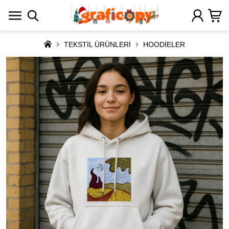
TEKSTİL ÜRÜNLERİ
HOODİELER