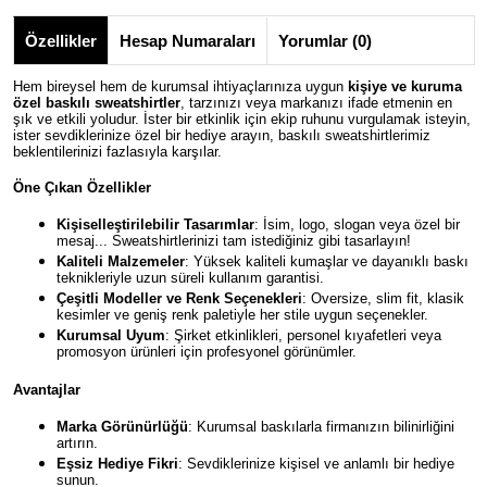
Özellikler
Hesap Numaraları
Yorumlar (0)
Hem bireysel hem de kurumsal ihtiyaçlarınıza uygun
kişiye ve kuruma
özel baskılı sweatshirtler
, tarzınızı veya markanızı ifade etmenin en
şık ve etkili yoludur. İster bir etkinlik için ekip ruhunu vurgulamak isteyin,
ister sevdiklerinize özel bir hediye arayın, baskılı sweatshirtlerimiz
beklentilerinizi fazlasıyla karşılar.
Öne Çıkan Özellikler
Kişiselleştirilebilir Tasarımlar
: İsim, logo, slogan veya özel bir
mesaj... Sweatshirtlerinizi tam istediğiniz gibi tasarlayın!
Kaliteli Malzemeler
: Yüksek kaliteli kumaşlar ve dayanıklı baskı
teknikleriyle uzun süreli kullanım garantisi.
Çeşitli Modeller ve Renk Seçenekleri
: Oversize, slim fit, klasik
kesimler ve geniş renk paletiyle her stile uygun seçenekler.
Kurumsal Uyum
: Şirket etkinlikleri, personel kıyafetleri veya
promosyon ürünleri için profesyonel görünümler.
Avantajlar
Marka Görünürlüğü
: Kurumsal baskılarla firmanızın bilinirliğini
artırın.
Eşsiz Hediye Fikri
: Sevdiklerinize kişisel ve anlamlı bir hediye
sunun.