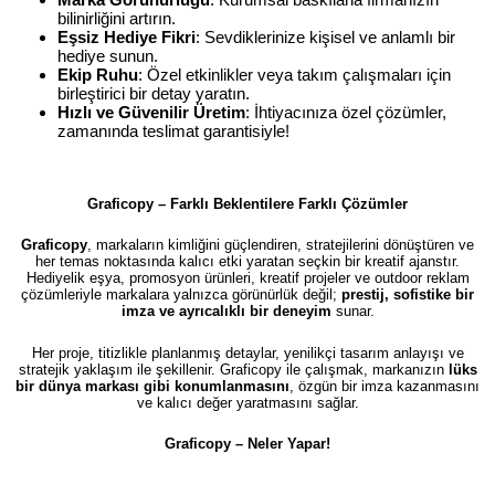
bilinirliğini artırın.
Eşsiz Hediye Fikri
: Sevdiklerinize kişisel ve anlamlı bir
hediye sunun.
Ekip Ruhu
: Özel etkinlikler veya takım çalışmaları için
birleştirici bir detay yaratın.
Hızlı ve Güvenilir Üretim
: İhtiyacınıza özel çözümler,
zamanında teslimat garantisiyle!
Graficopy – Farklı Beklentilere Farklı Çözümler
Graficopy
, markaların kimliğini güçlendiren, stratejilerini dönüştüren ve
her temas noktasında kalıcı etki yaratan seçkin bir kreatif ajanstır.
Hediyelik eşya, promosyon ürünleri, kreatif projeler ve outdoor reklam
çözümleriyle markalara yalnızca görünürlük değil;
prestij, sofistike bir
imza ve ayrıcalıklı bir deneyim
sunar.
Her proje, titizlikle planlanmış detaylar, yenilikçi tasarım anlayışı ve
stratejik yaklaşım ile şekillenir. Graficopy ile çalışmak, markanızın
lüks
bir dünya markası gibi konumlanmasını
, özgün bir imza kazanmasını
ve kalıcı değer yaratmasını sağlar.
Graficopy –
Neler Yapar!