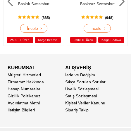
Baskılı Sweatshırt
Baskısız Sweatshırt
(
885
)
(
948
)
›
›
İncele
İncele
2500 TL Üzeri
Kargo Bedava
2500 TL Üzeri
Kargo Bedava
KURUMSAL
ALIŞVERİŞ
Müşteri Hizmetleri
İade ve Değişim
Firmamız Hakkında
Sıkça Sorulan Sorular
Hesap Numaraları
Üyelik Sözleşmesi
Gizlilik Politikamız
Satış Sözleşmesi
Aydınlatma Metni
Kişisel Veriler Kanunu
İletişim Bilgileri
Sipariş Takip