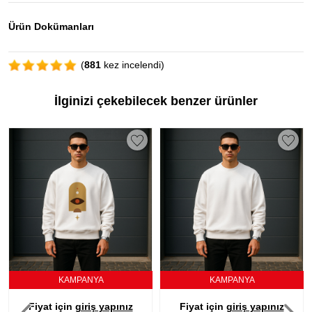
Ürün Dokümanları
(
881
kez incelendi)
İlginizi çekebilecek benzer ürünler
KAMPANYA
KAMPANYA
Fiyat için
giriş yapınız
Fiyat için
giriş yapınız