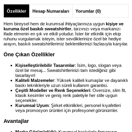
Özellikler
Hesap Numaraları
Yorumlar (0)
Hem bireysel hem de kurumsal ihtiyaçlarınıza uygun
kişiye ve
kuruma özel baskılı sweatshirtler
, tarzınızı veya markanızı
ifade etmenin en şık ve etkili yoludur. İster bir etkinlik için ekip
ruhunu vurgulamak isteyin, ister sevdiklerinize özel bir hediye
arayın, baskılı sweatshirtlerimiz beklentilerinizi fazlasıyla karşılar.
Öne Çıkan Özellikler
Kişiselleştirilebilir Tasarımlar
: İsim, logo, slogan veya
özel bir mesaj... Sweatshirtlerinizi tam istediğiniz gibi
tasarlayın!
Kaliteli Malzemeler
: Yüksek kaliteli kumaşlar ve dayanıklı
baskı teknikleriyle uzun süreli kullanım garantisi.
Çeşitli Modeller ve Renk Seçenekleri
: Oversize, slim fit,
klasik kesimler ve geniş renk paletiyle her stile uygun
seçenekler.
Kurumsal Uyum
: Şirket etkinlikleri, personel kıyafetleri
veya promosyon ürünleri için profesyonel görünümler.
Avantajlar
Marka Görünürlüğü
: Kurumsal baskılarla firmanızın