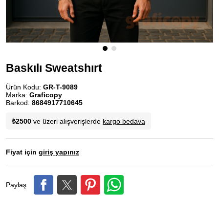
Baskılı Sweatshırt
Ürün Kodu:
GR-T-9089
Marka:
Graficopy
Barkod:
8684917710645
₺2500
ve üzeri alışverişlerde
kargo bedava
Fiyat için
giriş yapınız
Paylaş