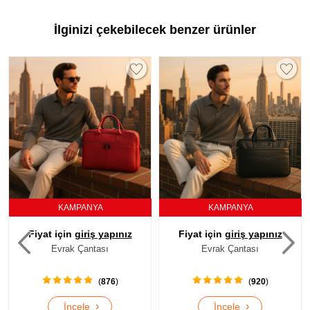
İlginizi çekebilecek benzer ürünler
KAMPANYA
KAMPANYA
Fiyat için
giriş yapınız
Fiyat için
giriş yapınız
Evrak Çantası
Evrak Çantası
(
876
)
(
920
)
›
›
İncele
İncele