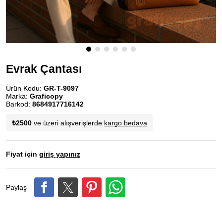
Evrak Çantası
Ürün Kodu:
GR-T-9097
Marka:
Graficopy
Barkod:
8684917716142
₺2500
ve üzeri alışverişlerde
kargo bedava
Fiyat için
giriş yapınız
Paylaş