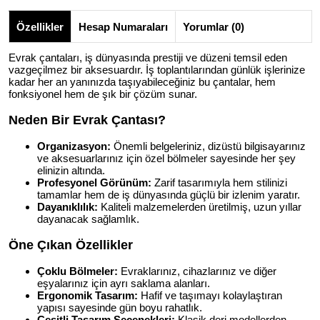
Özellikler
Hesap Numaraları
Yorumlar (0)
Evrak çantaları, iş dünyasında prestiji ve düzeni temsil eden
vazgeçilmez bir aksesuardır. İş toplantılarından günlük işlerinize
kadar her an yanınızda taşıyabileceğiniz bu çantalar, hem
fonksiyonel hem de şık bir çözüm sunar.
Neden Bir Evrak Çantası?
Organizasyon:
Önemli belgeleriniz, dizüstü bilgisayarınız
ve aksesuarlarınız için özel bölmeler sayesinde her şey
elinizin altında.
Profesyonel Görünüm:
Zarif tasarımıyla hem stilinizi
tamamlar hem de iş dünyasında güçlü bir izlenim yaratır.
Dayanıklılık:
Kaliteli malzemelerden üretilmiş, uzun yıllar
dayanacak sağlamlık.
Öne Çıkan Özellikler
Çoklu Bölmeler:
Evraklarınız, cihazlarınız ve diğer
eşyalarınız için ayrı saklama alanları.
Ergonomik Tasarım:
Hafif ve taşımayı kolaylaştıran
yapısı sayesinde gün boyu rahatlık.
Çeşitli Tasarım Seçenekleri:
Klasik deri modellerden