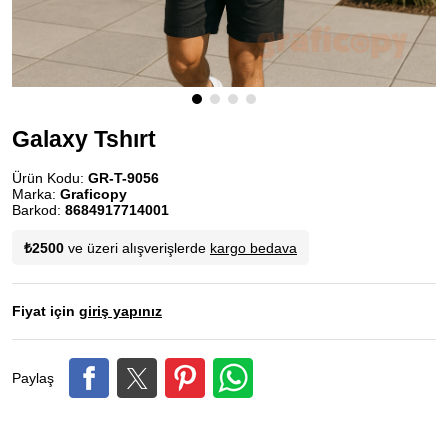
Galaxy Tshırt
Ürün Kodu:
GR-T-9056
Marka:
Graficopy
Barkod:
8684917714001
₺2500
ve üzeri alışverişlerde
kargo bedava
Fiyat için
giriş yapınız
Paylaş