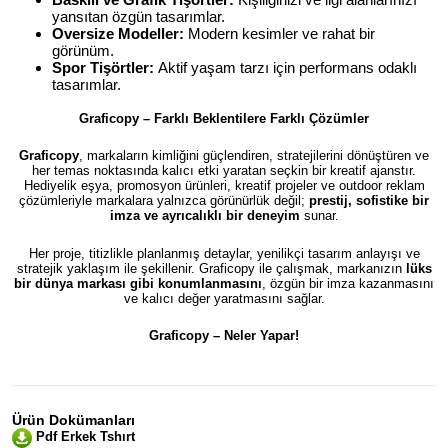
yansıtan özgün tasarımlar.
Oversize Modeller:
Modern kesimler ve rahat bir
görünüm.
Spor Tişörtler:
Aktif yaşam tarzı için performans odaklı
tasarımlar.
Graficopy – Farklı Beklentilere Farklı Çözümler
Graficopy
, markaların kimliğini güçlendiren, stratejilerini dönüştüren ve
her temas noktasında kalıcı etki yaratan seçkin bir kreatif ajanstır.
Hediyelik eşya, promosyon ürünleri, kreatif projeler ve outdoor reklam
çözümleriyle markalara yalnızca görünürlük değil;
prestij, sofistike bir
imza ve ayrıcalıklı bir deneyim
sunar.
Her proje, titizlikle planlanmış detaylar, yenilikçi tasarım anlayışı ve
stratejik yaklaşım ile şekillenir. Graficopy ile çalışmak, markanızın
lüks
bir dünya markası gibi konumlanmasını
, özgün bir imza kazanmasını
ve kalıcı değer yaratmasını sağlar.
Graficopy –
Neler Yapar!
Ürün Dokümanları
Pdf Erkek Tshırt