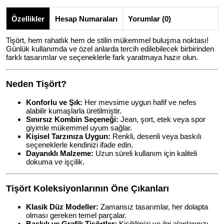
Özellikler
Hesap Numaraları
Yorumlar (0)
Tişört, hem rahatlık hem de stilin mükemmel buluşma noktası!
Günlük kullanımda ve özel anlarda tercih edilebilecek birbirinden
farklı tasarımlar ve seçeneklerle fark yaratmaya hazır olun.
Neden Tişört?
Konforlu ve Şık:
Her mevsime uygun hafif ve nefes
alabilir kumaşlarla üretilmiştir.
Sınırsız Kombin Seçeneği:
Jean, şort, etek veya spor
giyimle mükemmel uyum sağlar.
Kişisel Tarzınıza Uygun:
Renkli, desenli veya baskılı
seçeneklerle kendinizi ifade edin.
Dayanıklı Malzeme:
Uzun süreli kullanım için kaliteli
dokuma ve işçilik.
Tişört Koleksiyonlarının Öne Çıkanları
Klasik Düz Modeller:
Zamansız tasarımlar, her dolapta
olması gereken temel parçalar.
Baskılı ve Grafik Tişörtler:
Kişiliğinizi ve ilgi alanlarınızı