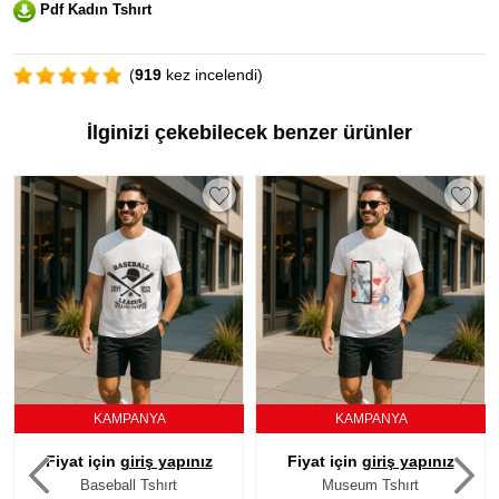
Pdf Kadın Tshırt
(
919
kez incelendi)
İlginizi çekebilecek benzer ürünler
KAMPANYA
KAMPANYA
Fiyat için
giriş yapınız
Fiyat için
giriş yapınız
Baseball Tshırt
Museum Tshırt