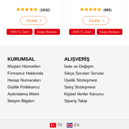
(
1032
)
(
905
)
›
›
İncele
İncele
2500 TL Üzeri
Kargo Bedava
2500 TL Üzeri
Kargo Bedava
KURUMSAL
ALIŞVERİŞ
Müşteri Hizmetleri
İade ve Değişim
Firmamız Hakkında
Sıkça Sorulan Sorular
Hesap Numaraları
Üyelik Sözleşmesi
Gizlilik Politikamız
Satış Sözleşmesi
Aydınlatma Metni
Kişisel Veriler Kanunu
İletişim Bilgileri
Sipariş Takip
TR
EN