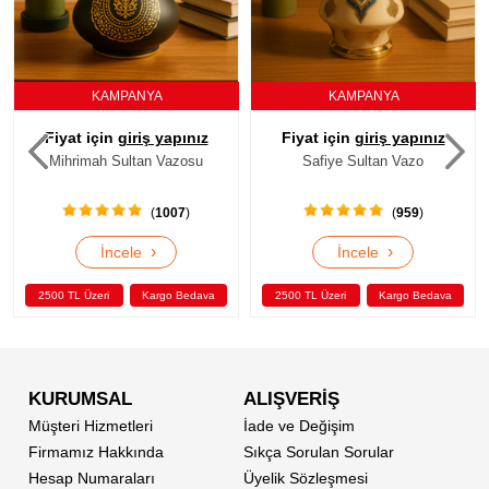
KAMPANYA
KAMPANYA
Fiyat için
giriş yapınız
Fiyat için
giriş yapınız
Mihrimah Sultan Vazosu
Safiye Sultan Vazo
(
1007
)
(
959
)
›
›
İncele
İncele
2500 TL Üzeri
Kargo Bedava
2500 TL Üzeri
Kargo Bedava
KURUMSAL
ALIŞVERİŞ
Müşteri Hizmetleri
İade ve Değişim
Firmamız Hakkında
Sıkça Sorulan Sorular
Hesap Numaraları
Üyelik Sözleşmesi