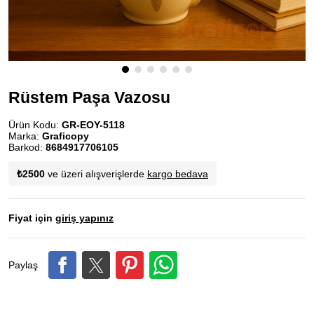
Rüstem Paşa Vazosu
Ürün Kodu:
GR-EOY-5118
Marka:
Graficopy
Barkod:
8684917706105
₺2500
ve üzeri alışverişlerde
kargo bedava
Fiyat için
giriş yapınız
Paylaş