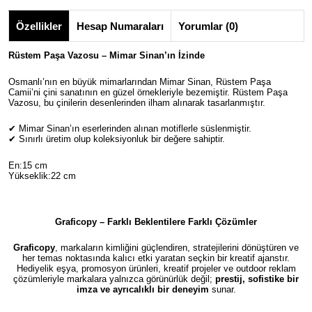
Özellikler
Hesap Numaraları
Yorumlar (0)
Rüstem Paşa Vazosu – Mimar Sinan’ın İzinde
Osmanlı’nın en büyük mimarlarından
Mimar Sinan
, Rüstem Paşa
Camii’ni çini sanatının en güzel örnekleriyle bezemiştir.
Rüstem Paşa
Vazosu
, bu çinilerin desenlerinden ilham alınarak tasarlanmıştır.
✔
Mimar Sinan’ın eserlerinden alınan motiflerle süslenmiştir.
✔
Sınırlı üretim olup koleksiyonluk bir değere sahiptir.
En:15 cm
Yükseklik:22 cm
Graficopy – Farklı Beklentilere Farklı Çözümler
Graficopy
, markaların kimliğini güçlendiren, stratejilerini dönüştüren ve
her temas noktasında kalıcı etki yaratan seçkin bir kreatif ajanstır.
Hediyelik eşya, promosyon ürünleri, kreatif projeler ve outdoor reklam
çözümleriyle markalara yalnızca görünürlük değil;
prestij, sofistike bir
imza ve ayrıcalıklı bir deneyim
sunar.