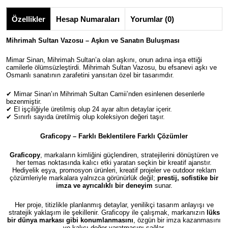
Özellikler
Hesap Numaraları
Yorumlar (0)
Mihrimah Sultan Vazosu – Aşkın ve Sanatın Buluşması
Mimar Sinan, Mihrimah Sultan’a olan aşkını, onun adına inşa ettiği
camilerle ölümsüzleştirdi.
Mihrimah Sultan Vazosu
,
bu efsanevi aşkı ve
Osmanlı sanatının zarafetini yansıtan özel bir tasarımdır.
✔
Mimar Sinan’ın Mihrimah Sultan Camii’nden esinlenen desenlerle
bezenmiştir.
✔
El işçiliğiyle üretilmiş olup 24 ayar altın detaylar içerir.
✔
Sınırlı sayıda üretilmiş olup koleksiyon değeri taşır.
Graficopy – Farklı Beklentilere Farklı Çözümler
Graficopy
, markaların kimliğini güçlendiren, stratejilerini dönüştüren ve
her temas noktasında kalıcı etki yaratan seçkin bir kreatif ajanstır.
Hediyelik eşya, promosyon ürünleri, kreatif projeler ve outdoor reklam
çözümleriyle markalara yalnızca görünürlük değil;
prestij, sofistike bir
imza ve ayrıcalıklı bir deneyim
sunar.
Her proje, titizlikle planlanmış detaylar, yenilikçi tasarım anlayışı ve
stratejik yaklaşım ile şekillenir. Graficopy ile çalışmak, markanızın
lüks
bir dünya markası gibi konumlanmasını
, özgün bir imza kazanmasını
ve kalıcı değer yaratmasını sağlar.