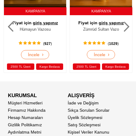
KAMPANYA
KAMPANYA
Fiyat için
giriş yapınız
Fiyat için
giriş yapınız
Hümayun Vazosu
Zümrüd Sultan Vazo
(
927
)
(
1029
)
›
›
İncele
İncele
2500 TL Üzeri
Kargo Bedava
2500 TL Üzeri
Kargo Bedava
KURUMSAL
ALIŞVERİŞ
Müşteri Hizmetleri
İade ve Değişim
Firmamız Hakkında
Sıkça Sorulan Sorular
Hesap Numaraları
Üyelik Sözleşmesi
Gizlilik Politikamız
Satış Sözleşmesi
Aydınlatma Metni
Kişisel Veriler Kanunu