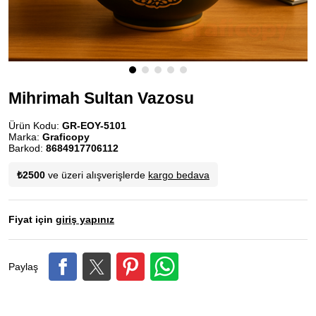
Mihrimah Sultan Vazosu
Ürün Kodu:
GR-EOY-5101
Marka:
Graficopy
Barkod:
8684917706112
₺2500
ve üzeri alışverişlerde
kargo bedava
Fiyat için
giriş yapınız
Paylaş