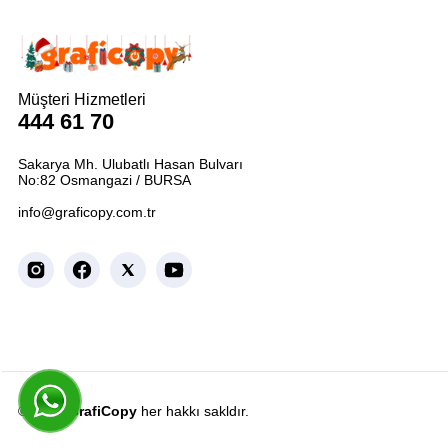
Müşteri Hizmetleri
444 61 70
Sakarya Mh. Ulubatlı Hasan Bulvarı
No:82 Osmangazi / BURSA
info@graficopy.com.tr
© 2026
GrafiCopy
her hakkı sakldır.