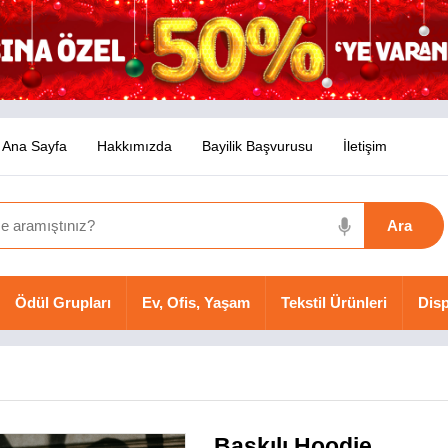
Ana Sayfa
Hakkımızda
Bayilik Başvurusu
İletişim
Ödül Grupları
Ev, Ofis, Yaşam
Tekstil Ürünleri
Disp
Baskılı Hoodie