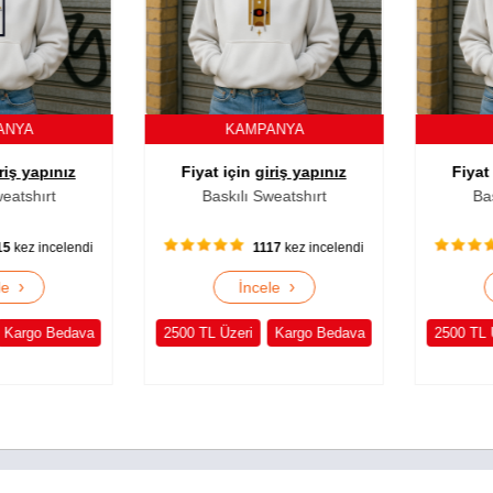
NYA
KAMPANYA
K
ş yapınız
Fiyat için
giriş yapınız
Fiyat i
tshırt
Baskılı Sweatshırt
Baskı
kez incelendi
1117
kez incelendi
›
›
e
İncele
argo Bedava
2500 TL Üzeri
Kargo Bedava
2500 TL Üz