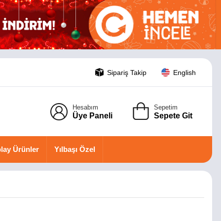
Sipariş Takip
English
Hesabım
Sepetim
Üye Paneli
Sepete Git
lay Ürünler
Yılbaşı Özel