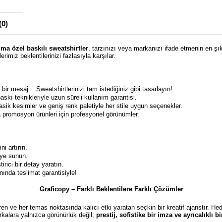
(0)
uma özel baskılı sweatshirtler
, tarzınızı veya markanızı ifade etmenin en şık 
erimiz beklentilerinizi fazlasıyla karşılar.
bir mesaj... Sweatshirtlerinizi tam istediğiniz gibi tasarlayın!
askı teknikleriyle uzun süreli kullanım garantisi.
klasik kesimler ve geniş renk paletiyle her stile uygun seçenekler.
eya promosyon ürünleri için profesyonel görünümler.
ni artırın.
iye sunun.
irici bir detay yaratın.
ında teslimat garantisiyle!
Graficopy – Farklı Beklentilere Farklı Çözümler
türen ve her temas noktasında kalıcı etki yaratan seçkin bir kreatif ajanstır. He
kalara yalnızca görünürlük değil;
prestij, sofistike bir imza ve ayrıcalıklı 