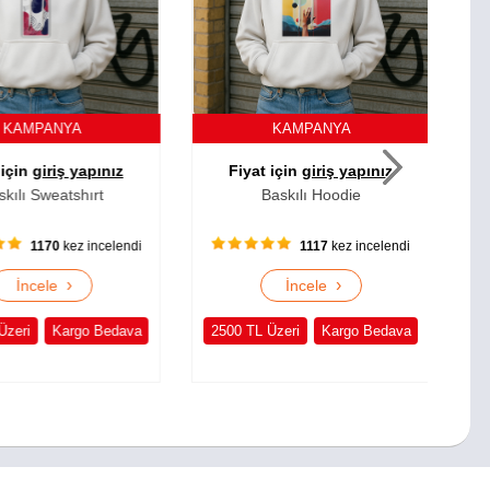
AMPANYA
KAMPANYA
çin
giriş yapınız
Fiyat için
giriş yapınız
F
lı Sweatshırt
Baskılı Hoodie
1170
kez incelendi
1117
kez incelendi
›
›
İncele
İncele
eri
Kargo Bedava
2500 TL Üzeri
Kargo Bedava
250