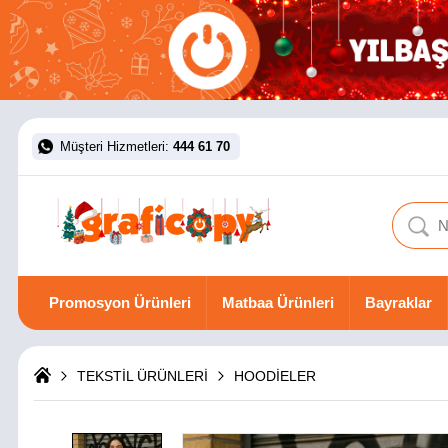
Müşteri Hizmetleri:
444 61 70
Promosyon Ürünleri
Matbaa Ürünleri
Bayraklar
TEKSTİL ÜRÜNLERİ
HOODİELER