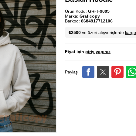
Ürün Kodu:
GR-T-9005
Marka:
Graficopy
Barkod:
8684917712106
₺2500
ve üzeri alışverişlerde
karg
Fiyat için
giriş yapınız
Paylaş