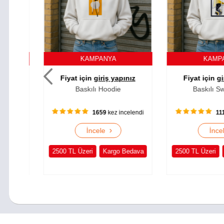
KAMPANYA
KAMPA
ız
Fiyat için
giriş yapınız
Fiyat için
giri
Baskılı Hoodie
Baskılı Swea
lendi
1659
kez incelendi
1115
›
İncele
İncel
edava
2500 TL Üzeri
Kargo Bedava
2500 TL Üzeri
K