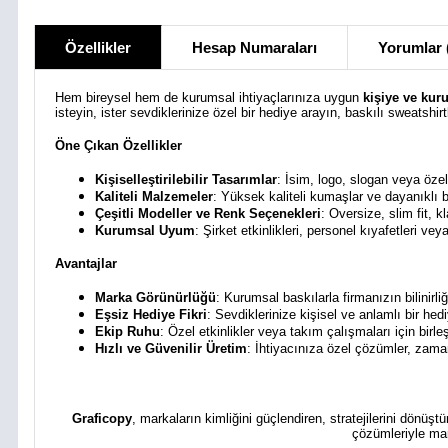
Özellikler
Hesap Numaraları
Yorumlar 
Hem bireysel hem de kurumsal ihtiyaçlarınıza uygun
kişiye ve kur
isteyin, ister sevdiklerinize özel bir hediye arayın, baskılı sweatshirtl
Öne Çıkan Özellikler
Kişiselleştirilebilir Tasarımlar
: İsim, logo, slogan veya özel 
Kaliteli Malzemeler
: Yüksek kaliteli kumaşlar ve dayanıklı b
Çeşitli Modeller ve Renk Seçenekleri
: Oversize, slim fit, 
Kurumsal Uyum
: Şirket etkinlikleri, personel kıyafetleri v
Avantajlar
Marka Görünürlüğü
: Kurumsal baskılarla firmanızın bilinirliği
Eşsiz Hediye Fikri
: Sevdiklerinize kişisel ve anlamlı bir hed
Ekip Ruhu
: Özel etkinlikler veya takım çalışmaları için birleşt
Hızlı ve Güvenilir Üretim
: İhtiyacınıza özel çözümler, zaman
Graficopy
, markaların kimliğini güçlendiren, stratejilerini dönüş
çözümleriyle mar