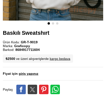
Baskılı Sweatshırt
Ürün Kodu:
GR-T-9019
Marka:
Graficopy
Barkod:
8684917711604
₺2500
ve üzeri alışverişlerde
kargo bedava
Fiyat için
giriş yapınız
Paylaş