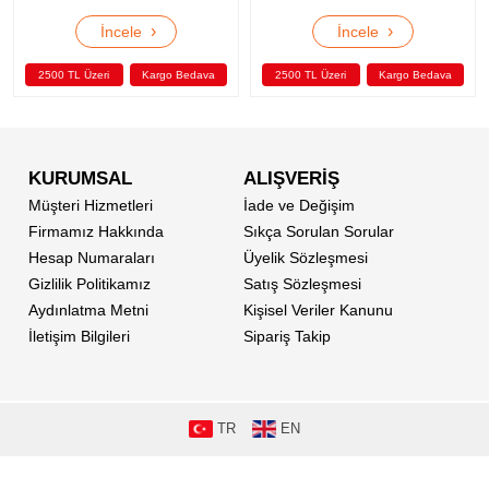
›
›
İncele
İncele
2500 TL Üzeri
Kargo Bedava
2500 TL Üzeri
Kargo Bedava
KURUMSAL
ALIŞVERİŞ
Müşteri Hizmetleri
İade ve Değişim
Firmamız Hakkında
Sıkça Sorulan Sorular
Hesap Numaraları
Üyelik Sözleşmesi
Gizlilik Politikamız
Satış Sözleşmesi
Aydınlatma Metni
Kişisel Veriler Kanunu
İletişim Bilgileri
Sipariş Takip
TR
EN