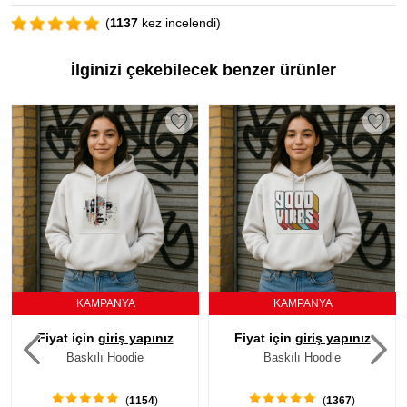
(
1137
kez incelendi)
İlginizi çekebilecek benzer ürünler
KAMPANYA
KAMPANYA
Fiyat için
giriş yapınız
Fiyat için
giriş yapınız
Baskılı Hoodie
Baskılı Hoodie
(
1154
)
(
1367
)