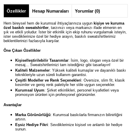
Özellikler
Hesap Numaraları
Yorumlar (0)
Hem bireysel hem de kurumsal ihtiyaçlarınıza uygun
kişiye ve kuruma
özel baskılı sweatshirtler
, tarzınızı veya markanızı ifade etmenin en
şık ve etkili yoludur. İster bir etkinlik için ekip ruhunu vurgulamak isteyin,
ister sevdiklerinize özel bir hediye arayın, baskılı sweatshirtlerimiz
beklentilerinizi fazlasıyla karşılar.
Öne Çıkan Özellikler
Kişiselleştirilebilir Tasarımlar
: İsim, logo, slogan veya özel bir
mesaj... Sweatshirtlerinizi tam istediğiniz gibi tasarlayın!
Kaliteli Malzemeler
: Yüksek kaliteli kumaşlar ve dayanıklı baskı
teknikleriyle uzun süreli kullanım garantisi.
Çeşitli Modeller ve Renk Seçenekleri
: Oversize, slim fit, klasik
kesimler ve geniş renk paletiyle her stile uygun seçenekler.
Kurumsal Uyum
: Şirket etkinlikleri, personel kıyafetleri veya
promosyon ürünleri için profesyonel görünümler.
Avantajlar
Marka Görünürlüğü
: Kurumsal baskılarla firmanızın bilinirliğini
artırın.
Eşsiz Hediye Fikri
: Sevdiklerinize kişisel ve anlamlı bir hediye
sunun.