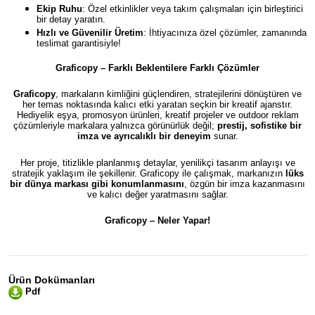
Ekip Ruhu
: Özel etkinlikler veya takım çalışmaları için birleştirici
bir detay yaratın.
Hızlı ve Güvenilir Üretim
: İhtiyacınıza özel çözümler, zamanında
teslimat garantisiyle!
Graficopy – Farklı Beklentilere Farklı Çözümler
Graficopy
, markaların kimliğini güçlendiren, stratejilerini dönüştüren ve
her temas noktasında kalıcı etki yaratan seçkin bir kreatif ajanstır.
Hediyelik eşya, promosyon ürünleri, kreatif projeler ve outdoor reklam
çözümleriyle markalara yalnızca görünürlük değil;
prestij, sofistike bir
imza ve ayrıcalıklı bir deneyim
sunar.
Her proje, titizlikle planlanmış detaylar, yenilikçi tasarım anlayışı ve
stratejik yaklaşım ile şekillenir. Graficopy ile çalışmak, markanızın
lüks
bir dünya markası gibi konumlanmasını
, özgün bir imza kazanmasını
ve kalıcı değer yaratmasını sağlar.
Graficopy –
Neler Yapar!
Ürün Dokümanları
Pdf