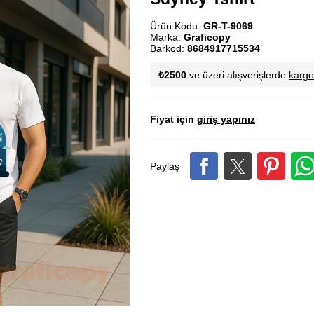
Ürün Kodu:
GR-T-9069
Marka:
Graficopy
Barkod:
8684917715534
₺2500
ve üzeri alışverişlerde
karg
Fiyat için
giriş yapınız
Paylaş