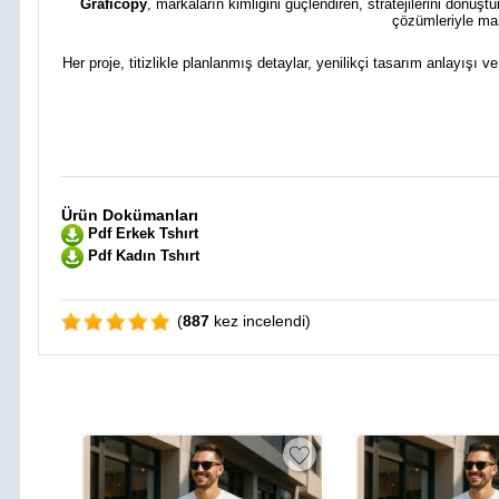
Graficopy
, markaların kimliğini güçlendiren, stratejilerini dönüş
çözümleriyle mar
Her proje, titizlikle planlanmış detaylar, yenilikçi tasarım anlayışı v
Ürün Dokümanları
Pdf Erkek Tshırt
Pdf Kadın Tshırt
(
887
kez incelendi)