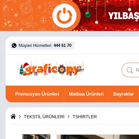
Müşteri Hizmetleri:
444 61 70
Promosyon Ürünleri
Matbaa Ürünleri
Bayraklar
TEKSTİL ÜRÜNLERİ
TSHİRTLER