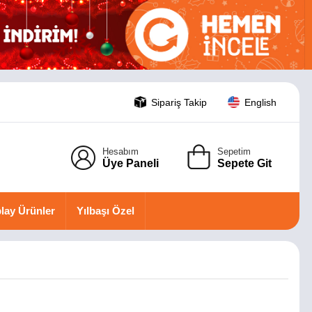
Sipariş Takip
English
Hesabım
Sepetim
Üye Paneli
Sepete Git
lay Ürünler
Yılbaşı Özel