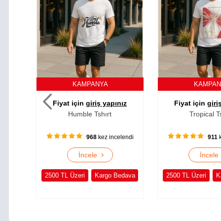
KAMPANYA
KAMPA
ız
Fiyat için
giriş yapınız
Fiyat için
giri
Humble Tshırt
Tropical T
lendi
968
kez incelendi
911
k
›
İncele
İncel
edava
2500 TL Üzeri
Kargo Bedava
2500 TL Üzeri
K