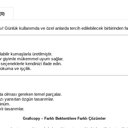
(0)
 Günlük kullanımda ve özel anlarda tercih edilebilecek birbirinden fa
ilir kumaşlarla üretilmiştir.
or giyimle mükemmel uyum sağlar.
 seçeneklerle kendinizi ifade edin.
dokuma ve işçilik.
ta olması gereken temel parçalar.
ınızı yansıtan özgün tasarımlar.
rünüm.
lı tasarımlar.
Graficopy – Farklı Beklentilere Farklı Çözümler