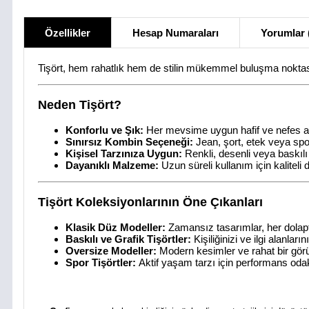
Özellikler
Hesap Numaraları
Yorumlar 
Tişört, hem rahatlık hem de stilin mükemmel buluşma noktası!
Neden Tişört?
Konforlu ve Şık:
Her mevsime uygun hafif ve nefes alab
Sınırsız Kombin Seçeneği:
Jean, şort, etek veya sp
Kişisel Tarzınıza Uygun:
Renkli, desenli veya baskılı
Dayanıklı Malzeme:
Uzun süreli kullanım için kaliteli 
Tişört Koleksiyonlarının Öne Çıkanları
Klasik Düz Modeller:
Zamansız tasarımlar, her dolap
Baskılı ve Grafik Tişörtler:
Kişiliğinizi ve ilgi alanlar
Oversize Modeller:
Modern kesimler ve rahat bir gö
Spor Tişörtler:
Aktif yaşam tarzı için performans odak