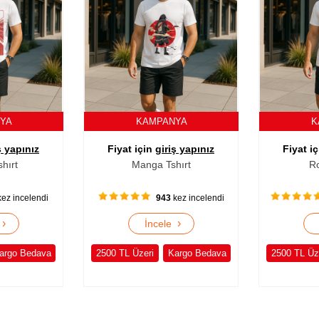
NYA
KAMPANYA
K
ş yapınız
Fiyat için
giriş yapınız
Fiyat i
shırt
Manga Tshırt
Ro
ez incelendi
943
kez incelendi
›
›
e
İncele
argo Bedava
2500 TL Üzeri
Kargo Bedava
2500 TL Üz