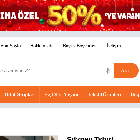
Ana Sayfa
Hakkımızda
Bayilik Başvurusu
İletişim
Ödül Grupları
Ev, Ofis, Yaşam
Tekstil Ürünleri
Disp
Sdyney Tshırt